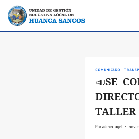
Saltar
al
contenido
COMUNICADO
|
TRANSP
📣SE C
DIRECT
TALLER
Por
admin_ugel
novie