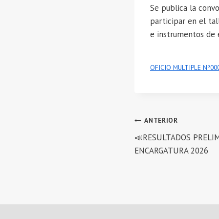
Se publica la convo
participar en el ta
e instrumentos de 
OFICIO MULTIPLE Nº00
Navegación
ANTERIOR
📣RESULTADOS PRELIM
de
ENCARGATURA 2026
entradas