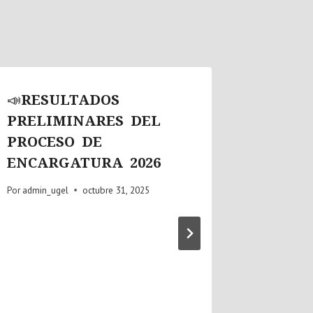
📣RESULTADOS
📣SE 
PRELIMINARES DEL
ADJUD
PROCESO DE
ACTO 
ENCARGATURA 2026
CONTR
2026 
Por
admin_ugel
octubre 31, 2025
NACIO
GENER
PLAZA
Por
admin_u