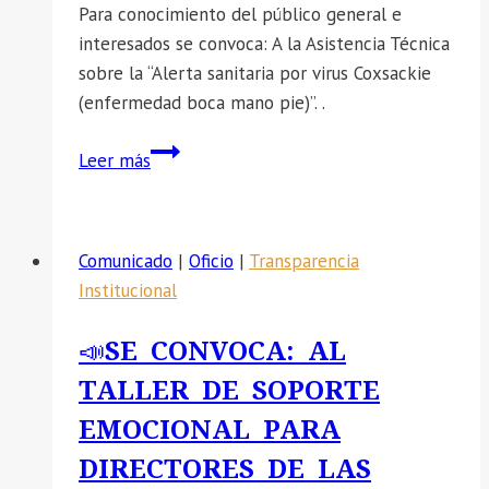
Para conocimiento del público general e
interesados se convoca: A la Asistencia Técnica
sobre la “Alerta sanitaria por virus Coxsackie
(enfermedad boca mano pie)”. .
📣
Leer más
SE
CONVOCA:
A
Comunicado
|
Oficio
|
Transparencia
la
Institucional
Asistencia
Técnica
📣SE CONVOCA: AL
sobre
TALLER DE SOPORTE
la
“Alerta
EMOCIONAL PARA
sanitaria
DIRECTORES DE LAS
por