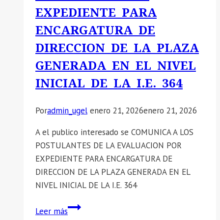
LA
EXPEDIENTE PARA
CONVOCATORIA
ENCARGATURA DE
CAS
N°
DIRECCION DE LA PLAZA
002-
GENERADA EN EL NIVEL
2026
INICIAL DE LA I.E. 364
Por
admin_ugel
enero 21, 2026
enero 21, 2026
A el publico interesado se COMUNICA A LOS
POSTULANTES DE LA EVALUACION POR
EXPEDIENTE PARA ENCARGATURA DE
DIRECCION DE LA PLAZA GENERADA EN EL
NIVEL INICIAL DE LA I.E. 364
📣
Leer más
SE