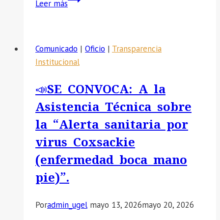
Leer más
SE
COMUNICA
REPROGRAMACIÓN
Comunicado
|
Oficio
|
Transparencia
DE
Institucional
LA
APLICACIÓN
📣SE CONVOCA: A la
DE
Asistencia Técnica sobre
LA
EVALUACIÓN
la “Alerta sanitaria por
DIAGNÓSTICA
virus Coxsackie
(enfermedad boca mano
pie)”.
Por
admin_ugel
mayo 13, 2026
mayo 20, 2026