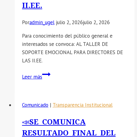
II.EE.
virus
Coxsackie
(enfermedad
Por
admin_ugel
julio 2, 2026
julio 2, 2026
boca
Para conocimiento del público general e
mano
interesados se convoca: AL TALLER DE
pie)”.
SOPORTE EMOCIONAL PARA DIRECTORES DE
LAS II.EE.
📣
Leer más
SE
CONVOCA:
AL
Comunicado
|
Transparencia Institucional
TALLER
DE
📣SE COMUNICA
SOPORTE
RESULTADO FINAL DEL
EMOCIONAL