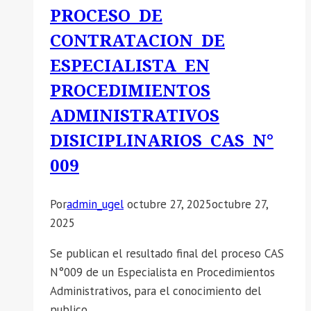
PARA
PROCESO DE
DIRECTORES
CONTRATACION DE
DE
ESPECIALISTA EN
LAS
II.EE.
PROCEDIMIENTOS
ADMINISTRATIVOS
DISICIPLINARIOS CAS N°
009
Por
admin_ugel
octubre 27, 2025
octubre 27,
2025
Se publican el resultado final del proceso CAS
N°009 de un Especialista en Procedimientos
Administrativos, para el conocimiento del
publico.