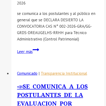
2026
N°
009
se comunica a los postulantes y al público en
general que se DECLARA DESIERTO LA
CONVOCATORIA CAS N° 002-2026-GRA/GG-
GRDS-DREAUGELHS-RRHH para Técnico
Administrativo (Control Patrimonial)
📣
Leer más
COMUNICADO:
EL
PROCESO
Comunicado
|
Transparencia Institucional
DE
CONTRATACION
📣SE COMUNICA A LOS
SE
POSTULANTES DE LA
DECLARA
DESIERTO
EVALUACION POR