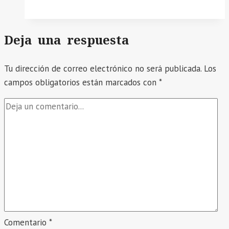
COMUNICA
A
Deja una respuesta
LOS
POSTULANTES
Tu dirección de correo electrónico no será publicada.
DE
Los
campos obligatorios están marcados con
LA
*
EVALUACION
POR
EXPEDIENTE
PARA
ENCARGATURA
DE
DIRECCION
DE
LA
PLAZA
Comentario
*