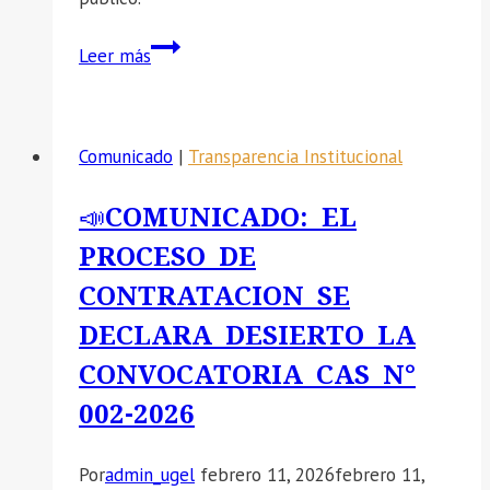
📣
Leer más
SE
COMUNICA
RESULTADO
Comunicado
|
Transparencia Institucional
FINAL
DEL
📣COMUNICADO: EL
PROCESO
PROCESO DE
DE
CONTRATACION
CONTRATACION SE
DE
DECLARA DESIERTO LA
ESPECIALISTA
CONVOCATORIA CAS N°
EN
PROCEDIMIENTOS
002-2026
ADMINISTRATIVOS
DISICIPLINARIOS
Por
admin_ugel
febrero 11, 2026
febrero 11,
CAS