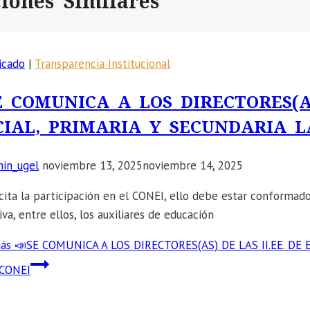
ciones Similares
icado
|
Transparencia Institucional
E COMUNICA A LOS DIRECTORES(AS
CIAL, PRIMARIA Y SECUNDARIA L
in_ugel
noviembre 13, 2025
noviembre 14, 2025
icita la participación en el CONEI, ello debe estar conforma
va, entre ellos, los auxiliares de educación
ás
📣SE COMUNICA A LOS DIRECTORES(AS) DE LAS II.EE. DE
 CONEI