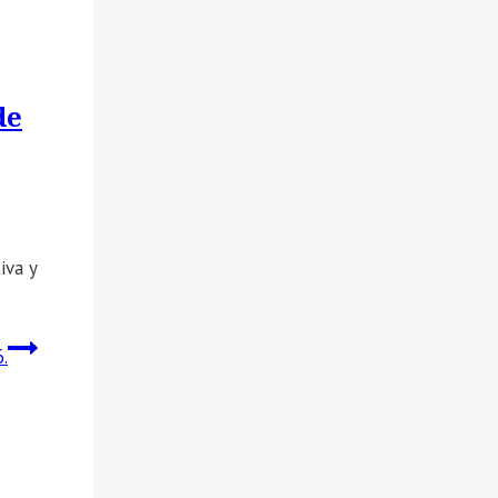
de
iva y
.