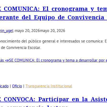
E COMUNICA: El cronograma y tema
nerante del Equipo de Convivencia 
in_ugel
mayo 20, 2026
mayo 20, 2026
onocimiento del público general e interesados se comunica: El
 de Convivencia Escolar.
ás
📣SE COMUNICA: El cronograma y tema a desarrollar por el 
icado
|
Oficio
|
Transparencia Institucional
E CONVOCA: Participar en la Asist