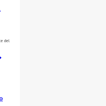
l
te del
o