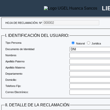
LI
HOJA DE RECLAMACIÓN: Nº
I. IDENTIFICACIÓN DEL USUARIO:
Tipo Persona
Natural
Juridica
Documento de Identidad
Nombres
Apellido Paterno
Apellido Materno
Departamento
Domicilio:
Telefono Fijo:
Correo Electrónico:
II. DETALLE DE LA RECLAMACIÓN