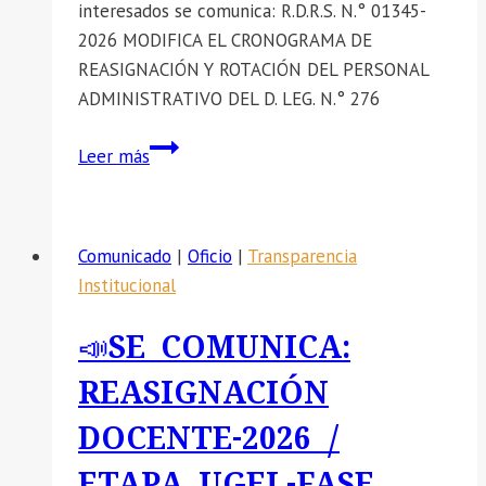
interesados se comunica: R.D.R.S. N.° 01345-
2026 MODIFICA EL CRONOGRAMA DE
REASIGNACIÓN Y ROTACIÓN DEL PERSONAL
ADMINISTRATIVO DEL D. LEG. N.° 276
📣
Leer más
SE
COMUNICA:
R.D.R.S.
Comunicado
|
Oficio
|
Transparencia
N.
Institucional
°
01345-
📣SE COMUNICA:
2026
MODIFICA
REASIGNACIÓN
EL
DOCENTE-2026 /
CRONOGRAMA
DE
ETAPA UGEL-FASE