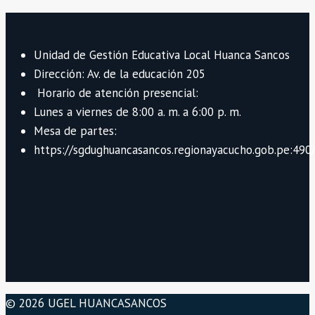
del
de
cronograma
página
del
Unidad de Gestión Educativa Local Huanca Sancos
Premio
Dirección: Av. de la educación 205
Nacional
Horario de atención presencial:
de
Lunes a viernes de 8:00 a. m. a 6:00 p. m.
Narrativa
Mesa de partes:
y
https://sgdughuancasancos.regionayacucho.gob.pe:490/
Ensayo
“José
María
Arguedas”
2026.
© 2026 UGEL HUANCASANCOS