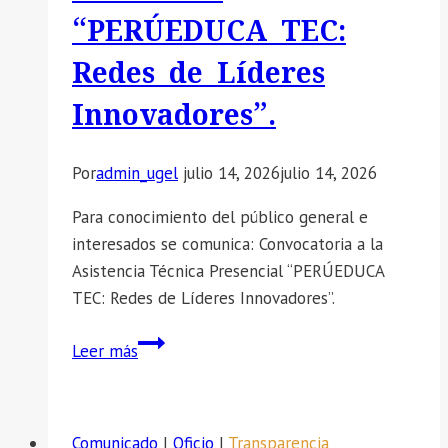
DE
“PERÚEDUCA TEC:
MÉRITOS
FINAL.
Redes de Líderes
Innovadores”.
Por
admin_ugel
julio 14, 2026
julio 14, 2026
Para conocimiento del público general e
interesados se comunica: Convocatoria a la
Asistencia Técnica Presencial “PERÚEDUCA
TEC: Redes de Líderes Innovadores”.
📣
Leer más
SE
COMUNICA:
Convocatoria
Comunicado
|
Oficio
|
Transparencia