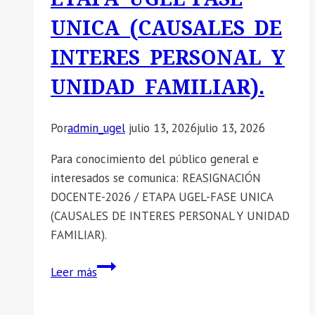
REASIGNACIÓN
UNICA (CAUSALES DE
Y
ROTACIÓN
INTERES PERSONAL Y
DEL
UNIDAD FAMILIAR).
PERSONAL
ADMINISTRATIVO
DEL
Por
admin_ugel
julio 13, 2026
julio 13, 2026
D.
LEG.
Para conocimiento del público general e
N.
interesados se comunica: REASIGNACIÓN
°
DOCENTE-2026 / ETAPA UGEL-FASE UNICA
276
(CAUSALES DE INTERES PERSONAL Y UNIDAD
FAMILIAR).
📣
Leer más
SE
COMUNICA: