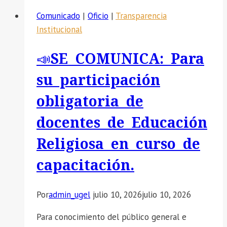
REASIGNACIÓN
Comunicado
|
Oficio
|
Transparencia
DOCENTE-
Institucional
2026
/
📣SE COMUNICA: Para
ETAPA
UGEL-
su participación
FASE
obligatoria de
UNICA
(CAUSALES
docentes de Educación
DE
Religiosa en curso de
INTERES
PERSONAL
capacitación.
Y
UNIDAD
Por
admin_ugel
julio 10, 2026
julio 10, 2026
FAMILIAR).
Para conocimiento del público general e