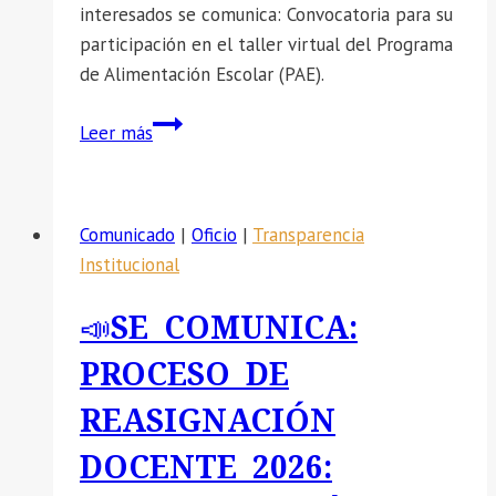
interesados se comunica: Convocatoria para su
participación en el taller virtual del Programa
de Alimentación Escolar (PAE).
📣
Leer más
SE
COMUNICA:
Convocatoria
Comunicado
|
Oficio
|
Transparencia
para
Institucional
su
participación
📣SE COMUNICA:
en
el
PROCESO DE
taller
REASIGNACIÓN
virtual
del
DOCENTE 2026:
Programa