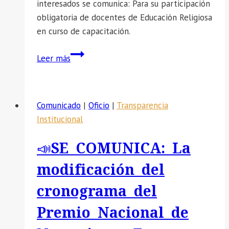
interesados se comunica: Para su participación
obligatoria de docentes de Educación Religiosa
en curso de capacitación.
📣
Leer más
SE
COMUNICA:
Para
Comunicado
|
Oficio
|
Transparencia
su
Institucional
participación
obligatoria
📣SE COMUNICA: La
de
docentes
modificación del
de
cronograma del
Educación
Religiosa
Premio Nacional de
en