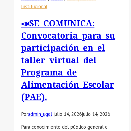
a
Institucional
la
Asistencia
📣SE COMUNICA:
Técnica
Presencial
Convocatoria para su
“PERÚEDUCA
participación en el
TEC:
Redes
taller virtual del
de
Programa de
Líderes
Innovadores”.
Alimentación Escolar
(PAE).
Por
admin_ugel
julio 14, 2026
julio 14, 2026
Para conocimiento del público general e