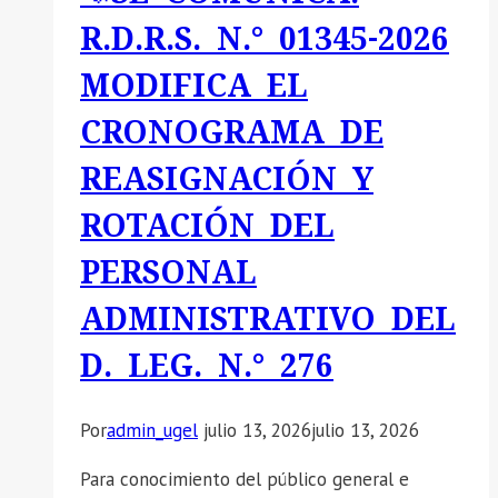
DE
R.D.R.S. N.° 01345-2026
SOPORTE
MODIFICA EL
EMOCIONAL
PARA
CRONOGRAMA DE
DIRECTORES
REASIGNACIÓN Y
DE
II.EE.
ROTACIÓN DEL
PERSONAL
ADMINISTRATIVO DEL
D. LEG. N.° 276
Por
admin_ugel
julio 13, 2026
julio 13, 2026
Para conocimiento del público general e