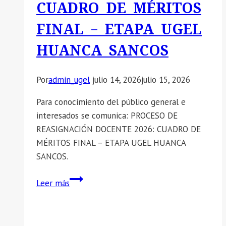
CUADRO DE MÉRITOS
de
Alimentación
FINAL – ETAPA UGEL
Escolar
HUANCA SANCOS
(PAE).
Por
admin_ugel
julio 14, 2026
julio 15, 2026
Para conocimiento del público general e
interesados se comunica: PROCESO DE
REASIGNACIÓN DOCENTE 2026: CUADRO DE
MÉRITOS FINAL – ETAPA UGEL HUANCA
SANCOS.
📣
Leer más
SE
COMUNICA:
PROCESO