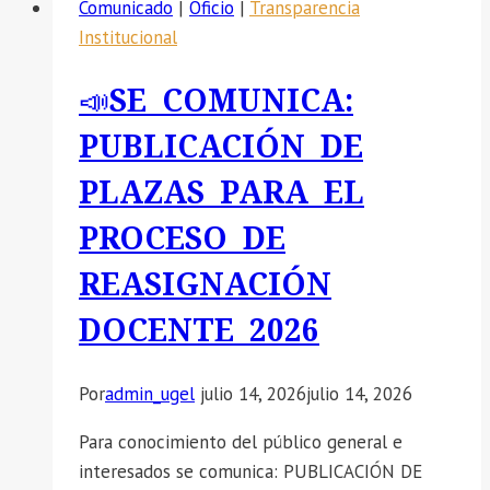
Comunicado
|
Oficio
|
Transparencia
DE
Institucional
REASIGNACIÓN
DOCENTE
📣SE COMUNICA:
2026:
CUADRO
PUBLICACIÓN DE
DE
PLAZAS PARA EL
MÉRITOS
FINAL
PROCESO DE
–
REASIGNACIÓN
ETAPA
UGEL
DOCENTE 2026
HUANCA
SANCOS
Por
admin_ugel
julio 14, 2026
julio 14, 2026
Para conocimiento del público general e
interesados se comunica: PUBLICACIÓN DE