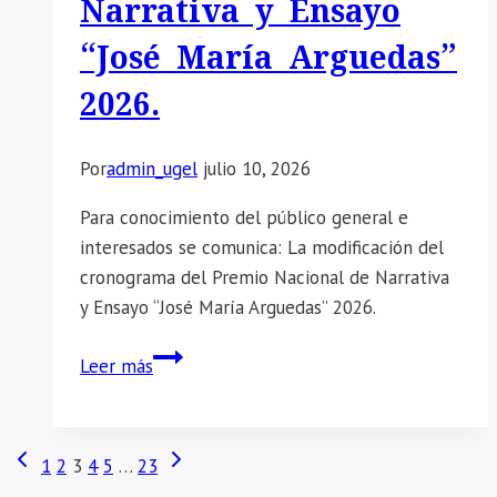
Narrativa y Ensayo
curso
de
“José María Arguedas”
capacitación.
2026.
Por
admin_ugel
julio 10, 2026
Para conocimiento del público general e
interesados se comunica: La modificación del
cronograma del Premio Nacional de Narrativa
y Ensayo “José María Arguedas” 2026.
📣
Leer más
SE
COMUNICA:
La
Navegación
Página
Siguiente
1
2
3
4
5
…
23
modificación
anterior
página