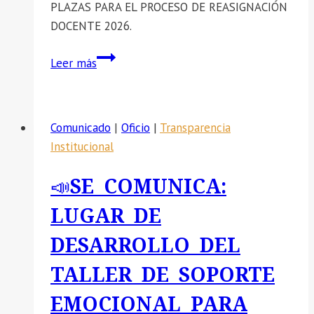
PLAZAS PARA EL PROCESO DE REASIGNACIÓN
DOCENTE 2026.
📣
Leer más
SE
COMUNICA:
PUBLICACIÓN
Comunicado
|
Oficio
|
Transparencia
DE
Institucional
PLAZAS
PARA
📣SE COMUNICA:
EL
PROCESO
LUGAR DE
DE
DESARROLLO DEL
REASIGNACIÓN
DOCENTE
TALLER DE SOPORTE
2026
EMOCIONAL PARA