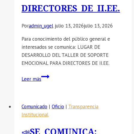
DIRECTORES DE II.EE.
Por
admin_ugel
julio 13, 2026
julio 13, 2026
Para conocimiento del público general e
interesados se comunica: LUGAR DE
DESARROLLO DEL TALLER DE SOPORTE
EMOCIONAL PARA DIRECTORES DE II.EE.
📣
Leer más
SE
COMUNICA:
LUGAR
Comunicado
|
Oficio
|
Transparencia
DE
Institucional
DESARROLLO
DEL
📣SE COMUNICA:
TALLER