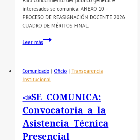
Para conocimiento del público general e
interesados se comunica: ANEXO 10 –
PROCESO DE REASIGNACIÓN DOCENTE 2026
CUADRO DE MÉRITOS FINAL.
📣
Leer más
SE
COMUNICA:
ANEXO
Comunicado
|
Oficio
|
Transparencia
10
Institucional
–
PROCESO
📣SE COMUNICA:
DE
REASIGNACIÓN
Convocatoria a la
DOCENTE
Asistencia Técnica
2026
CUADRO
Presencial