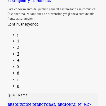
sarampión y la rubéola.
Para conocimiento del público general e interesados se comunica:
Disponer, realizar acciones de prevención y vigilancia comunitaria
frente al sarampión...
Continuar leyendo
‹
1
2
3
4
5
6
›
»
junio 10, 2025
RESOLUCIÓN DIRECTORAL REGIONAL N° 947-