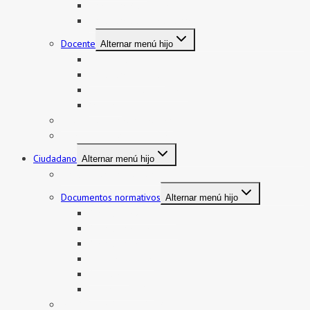
Contratos Auxiliares
Contratos Administrativos
Docente
Alternar menú hijo
Encargatura
Contratos Docente
Nombramiento Docente
Ascenso
Sistema de Control Interno
Reasignación de auxiliares
Ciudadano
Alternar menú hijo
Documentos de Gestión
Documentos normativos
Alternar menú hijo
Resolución directoral
Resolución Ministerial
Resolución Viceministerial
Normas legales
Directivas
Oficios MINEDU
MESA DE PARTES VIRTUAL