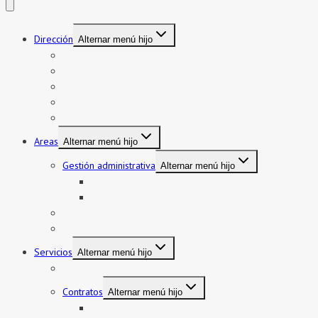
Dirección
Alternar menú hijo
Presentación
Organigrama
Directorio
Directorio telefónico
Jurisdicción
Areas
Alternar menú hijo
Gestión administrativa
Alternar menú hijo
Bienes y servicios
Formatos asistencia
Gestión institucional
Gestión pedagógica
Servicios
Alternar menú hijo
Mi boleto y mi legajo
Contratos
Alternar menú hijo
Contratos CAS