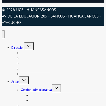
© 2026 UGEL HUANCASANCOS
AV. DE LA EDUCACIÓN 205 - SANCOS - HUANCA SANCOS -
AYACUCHO
Dirección
Presentación
Organigrama
Directorio
Directorio telefónico
Jurisdicción
Areas
Gestión administrativa
Bienes y servicios
Formatos asistencia
Gestión institucional