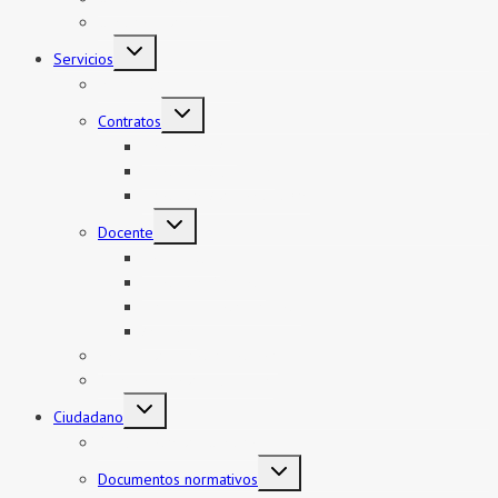
Gestión pedagógica
Servicios
Mi boleto y mi legajo
Contratos
Contratos CAS
Contratos Auxiliares
Contratos Administrativos
Docente
Encargatura
Contratos Docente
Nombramiento Docente
Ascenso
Sistema de Control Interno
Reasignación de auxiliares
Ciudadano
Documentos de Gestión
Documentos normativos