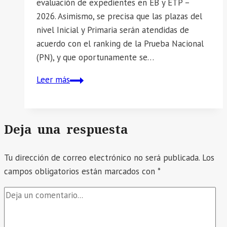
evaluación de expedientes en EB y ETP –
2026. Asimismo, se precisa que las plazas del
nivel Inicial y Primaria serán atendidas de
acuerdo con el ranking de la Prueba Nacional
(PN), y que oportunamente se…
📣
Leer más
SE
COMUNICA
LA
Deja una respuesta
PUBLICACIÓN
FINAL
Tu dirección de correo electrónico no será publicada.
Los
DE
campos obligatorios están marcados con
*
PLAZAS
PARA
LA
CONTRATACIÓN