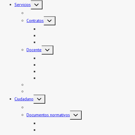
Alternar
Servicios
menú
hijo
Mi boleto y mi legajo
Alternar
Contratos
menú
hijo
Contratos CAS
Contratos Auxiliares
Contratos Administrativos
Alternar
Docente
menú
hijo
Encargatura
Contratos Docente
Nombramiento Docente
Ascenso
Sistema de Control Interno
Reasignación de auxiliares
Alternar
Ciudadano
menú
hijo
Documentos de Gestión
Alternar
Documentos normativos
menú
hijo
Resolución directoral
Resolución Ministerial