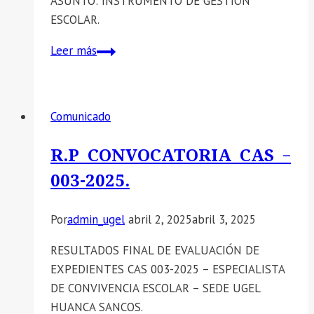
ASUNTO: INSTRUMENTO DE GESTIÓN
ESCOLAR.
OFICIO
Leer más
MÚLTIPLE
N°
110-
Comunicado
2025-
GRA/GG-
R.P CONVOCATORIA CAS –
GRDS-
003-2025.
DREA-
UGELHS-
Por
admin_ugel
abril 2, 2025
abril 3, 2025
DIR
RESULTADOS FINAL DE EVALUACIÓN DE
EXPEDIENTES CAS 003-2025 – ESPECIALISTA
DE CONVIVENCIA ESCOLAR – SEDE UGEL
HUANCA SANCOS.