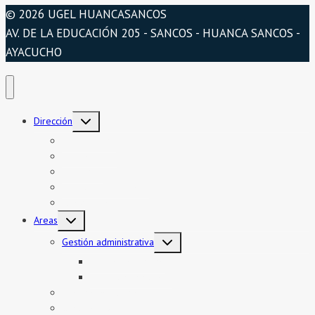
© 2026 UGEL HUANCASANCOS
AV. DE LA EDUCACIÓN 205 - SANCOS - HUANCA SANCOS -
AYACUCHO
Alternar
Dirección
menú
hijo
Presentación
Organigrama
Directorio
Directorio telefónico
Jurisdicción
Alternar
Areas
menú
hijo
Alternar
Gestión administrativa
menú
hijo
Bienes y servicios
Formatos asistencia
Gestión institucional
Gestión pedagógica