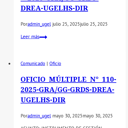
DREA-UGELHS-DIR
Por
admin_ugel
julio 25, 2025
julio 25, 2025
OFICIO
Leer más
MULTIPLE
N°
188
Comunicado
|
Oficio
–
2025-
OFICIO MÚLTIPLE N° 110-
GRA/GG-
2025-GRA/GG-GRDS-DREA-
GRDS-
DREA-
UGELHS-DIR
UGELHS-
DIR
Por
admin_ugel
mayo 30, 2025
mayo 30, 2025