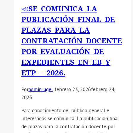
DE
📣SE COMUNICA LA
INFORMACIÓN
PUBLICACIÓN FINAL DE
SOBRE
LA
PLAZAS PARA LA
ENTIDAD
CONTRATACIÓN DOCENTE
EJECUTORA
POR EVALUACIÓN DE
DE
INFRAESTRUCTURA
EXPEDIENTES EN EB Y
EN
ETP – 2026.
EL
MARCO
Por
admin_ugel
febrero 23, 2026
febrero 24,
DE
2026
LA
IMPLEMENTACIÓN
Para conocimiento del público general e
DE
interesados se comunica: La publicación final
LAS
de plazas para la contratación docente por
NICSP..