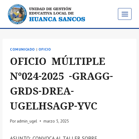
Saltar
al
contenido
COMUNICADO
|
OFICIO
OFICIO MÚLTIPLE
N°024-2025 -GRAGG-
GRDS-DREA-
UGELHSAGP-YVC
Por
admin_ugel
marzo 5, 2025
ASUNTO: CONVOCA AL TALLER SOBRE