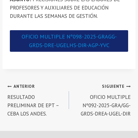
PROFESORES Y AUXILIARES DE EDUCACIÓN
DURANTE LAS SEMANAS DE GESTIÓN.
OFICIO MULTIPLE Nº098-2025-GRAGG-
GRDS-DRE-UGELHS-DIR-AGP-YVC
Navegación
ANTERIOR
SIGUIENTE
RESULTADO
OFICIO MULTIPLE
de
PRELIMINAR DE EPT –
Nº092-2025-GRA/GG-
entradas
CEBA LOS ANDES.
GRDS-DREA-UGEL-DIR