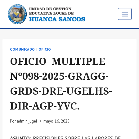
Saltar
al
contenido
COMUNICADO
|
OFICIO
OFICIO MULTIPLE
Nº098-2025-GRAGG-
GRDS-DRE-UGELHS-
DIR-AGP-YVC.
Por
admin_ugel
mayo 16, 2025
ASUNTO:
PRECISIONES SOBRE LAS LABORES DE