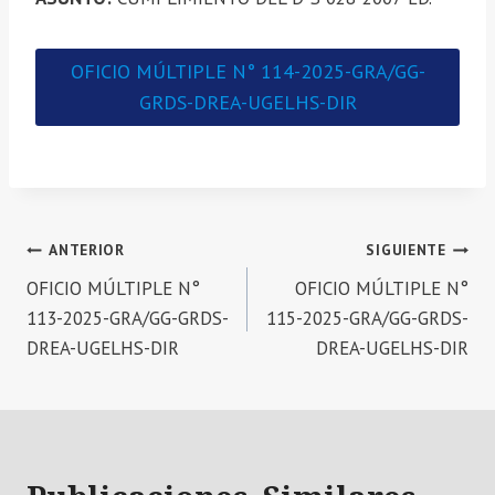
OFICIO MÚLTIPLE N° 114-2025-GRA/GG-
GRDS-DREA-UGELHS-DIR
Navegación
ANTERIOR
SIGUIENTE
OFICIO MÚLTIPLE N°
OFICIO MÚLTIPLE N°
de
113-2025-GRA/GG-GRDS-
115-2025-GRA/GG-GRDS-
entradas
DREA-UGELHS-DIR
DREA-UGELHS-DIR