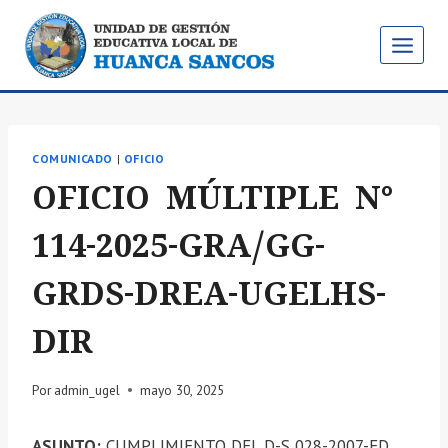
Saltar
al
contenido
COMUNICADO
|
OFICIO
OFICIO MÚLTIPLE N°
114-2025-GRA/GG-
GRDS-DREA-UGELHS-
DIR
Por
admin_ugel
mayo 30, 2025
ASUNTO:
CUMPLIMIENTO DEL D-S 028-2007-ED.