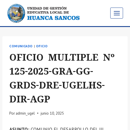
Saltar
al
contenido
COMUNICADO
|
OFICIO
OFICIO MULTIPLE Nº
125-2025-GRA-GG-
GRDS-DRE-UGELHS-
DIR-AGP
Por
admin_ugel
junio 10, 2025
ASUNTO:
COMUNIO EL DESARROLLO DEL III