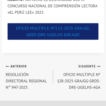
CONCURSO NACIONAL DE COMPRENSIÓN LECTORA
«EL PERÚ LEE» 2025.
OFICIO MULTIPLE Nº123-2025-GRA-GG-
GRDS-DRE-UGELHS-DIR-AGP.
Navegación
ANTERIOR
SIGUIENTE
RESOLUCIÓN
OFICIO MULTIPLE Nº
de
DIRECTORAL REGIONAL
128-2025-GRA/GG-GRDS-
entradas
N° 947-2025.
DRE-UGELHS-AGA