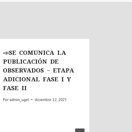
📣SE COMUNICA LA
📣SE 
PUBLICACIÓN DE
Desarr
OBSERVADOS – ETAPA
Concur
ADICIONAL FASE I Y
Premio
FASE II
Narrat
“José 
Por
admin_ugel
diciembre 12, 2025
2026.
Por
admin_u