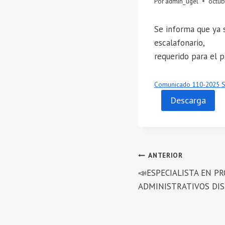
Por
admin_ugel
octub
Se informa que ya s
escalafonario,
requerido para el 
Comunicado 110-2025 
Descarga
Navegación
ANTERIOR
📣ESPECIALISTA EN P
de
ADMINISTRATIVOS DIS
entradas