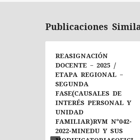
Publicaciones Simil
REASIGNACIÓN
-2026
DOCENTE – 2025 /
ETAPA REGIONAL –
E
SEGUNDA
Y
FASE(CAUSALES DE
INTERÉS PERSONAL Y
UNIDAD
O DEL
FAMILIAR)RVM N°042-
2022-MINEDU Y SUS