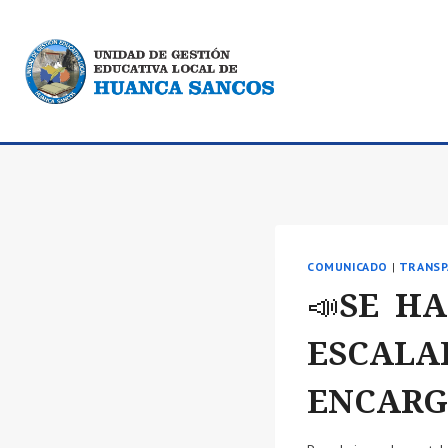
Saltar
al
contenido
COMUNICADO
|
TRANSP
📣SE H
ESCALA
ENCARG