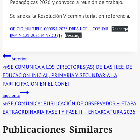
Pedagógicas 2026 y convoco a reunión de trabajo.
Se anexa la Resolución Viceministerial en referencia.
OFICIO MULTIPLE-000034-2025-DREA-UGELHCOS-DIR
Descarga
RVM N 121-2025-MINEDU (1)
Descarga
Navegación
Anterior
📣SE COMUNICA A LOS DIRECTORES(AS) DE LAS II.EE. DE
de
EDUCACION INICIAL, PRIMARIA Y SECUNDARIA LA
entradas
PARTICIPACION EN EL CONEI
Siguiente
📣SE COMUNICA: PUBLICACIÓN DE OBSERVADOS – ETAPA
EXTRAORDINARIA FASE I Y FASE II – ENCARGATURA 2026
Publicaciones Similares