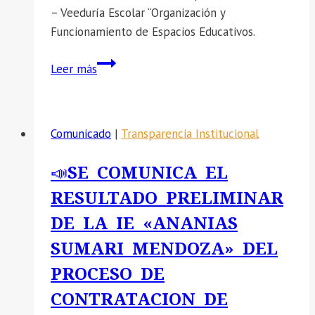
– Veeduría Escolar “Organización y
Funcionamiento de Espacios Educativos.
📣
Leer más
SE
COMUNICA:
Capacitación
Comunicado
|
Transparencia Institucional
docente
–
📣SE COMUNICA EL
Veeduría
RESULTADO PRELIMINAR
Escolar
“Organización
DE LA IE «ANANIAS
y
SUMARI MENDOZA» DEL
Funcionamiento
PROCESO DE
de
Espacios
CONTRATACION DE
Educativos.