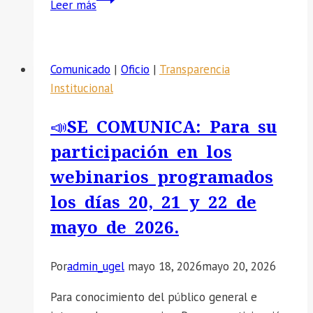
Leer más
SE
COMUNICA
PUBLICACION
Comunicado
|
Oficio
|
Transparencia
DE
Institucional
APTOS
Y
📣SE COMUNICA: Para su
NO
participación en los
APTOS
ETAPA
webinarios programados
EXTRAORDINARIA
los días 20, 21 y 22 de
FASE
mayo de 2026.
I
Y
FASE
Por
admin_ugel
mayo 18, 2026
mayo 20, 2026
II
Para conocimiento del público general e