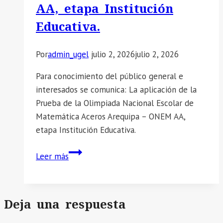
21
AA, etapa Institución
y
Educativa.
22
de
Por
admin_ugel
julio 2, 2026
julio 2, 2026
mayo
de
Para conocimiento del público general e
2026.
interesados se comunica: La aplicación de la
Prueba de la Olimpiada Nacional Escolar de
Matemática Aceros Arequipa – ONEM AA,
etapa Institución Educativa.
📣
Leer más
SE
COMUNICA:
La
Deja una respuesta
aplicación
de