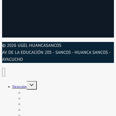
© 2026 UGEL HUANCASANCOS
AV. DE LA EDUCACIÓN 205 - SANCOS - HUANCA SANCOS -
AYACUCHO
Alternar
Dirección
menú
hijo
Presentación
Organigrama
Directorio
Directorio telefónico
Jurisdicción