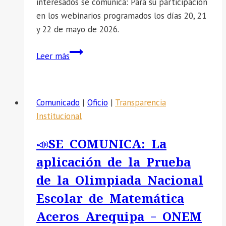
interesados se comunica: Para su participación
en los webinarios programados los días 20, 21
y 22 de mayo de 2026.
📣
Leer más
SE
COMUNICA:
Para
Comunicado
|
Oficio
|
Transparencia
su
Institucional
participación
en
📣SE COMUNICA: La
los
aplicación de la Prueba
webinarios
programados
de la Olimpiada Nacional
los
Escolar de Matemática
días
Aceros Arequipa – ONEM
20,