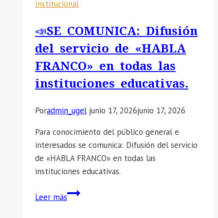
Institucional
PRELIMINAR
DE
📣SE COMUNICA: Difusión
LA
del servicio de «HABLA
IE
«ANANIAS
FRANCO» en todas las
SUMARI
instituciones educativas.
MENDOZA»
DEL
Por
admin_ugel
junio 17, 2026
junio 17, 2026
PROCESO
DE
Para conocimiento del público general e
CONTRATACION
interesados se comunica: Difusión del servicio
DE
de «HABLA FRANCO» en todas las
PERSONAL
instituciones educativas.
ADMINISTRATIVO
📣
Leer más
SE