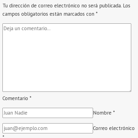
Tu dirección de correo electrónico no será publicada.
la
Los
campos obligatorios están marcados con
Prueba
*
de
la
Olimpiada
Nacional
Escolar
de
Matemática
Aceros
Arequipa
–
Comentario
*
ONEM
Nombre
*
AA,
etapa
Correo electrónico
Institución
*