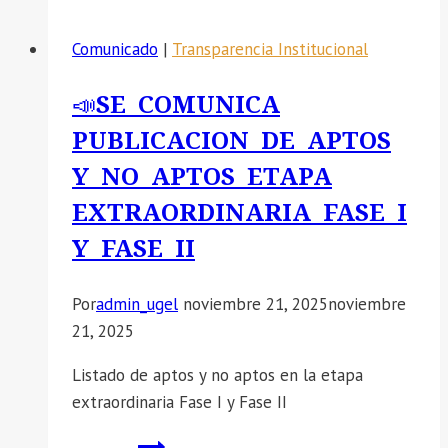
COMUNICA:
Difusión
Comunicado
|
Transparencia Institucional
del
servicio
📣SE COMUNICA
de
PUBLICACION DE APTOS
«HABLA
FRANCO»
Y NO APTOS ETAPA
en
EXTRAORDINARIA FASE I
todas
Y FASE II
las
instituciones
educativas.
Por
admin_ugel
noviembre 21, 2025
noviembre
21, 2025
Listado de aptos y no aptos en la etapa
extraordinaria Fase I y Fase II
📣