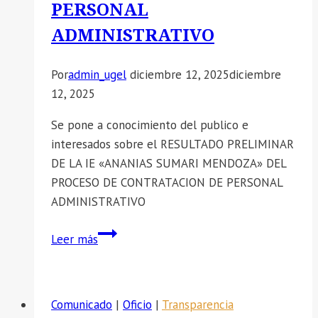
PERSONAL
ADMINISTRATIVO
Por
admin_ugel
diciembre 12, 2025
diciembre
12, 2025
Se pone a conocimiento del publico e
interesados sobre el RESULTADO PRELIMINAR
DE LA IE «ANANIAS SUMARI MENDOZA» DEL
PROCESO DE CONTRATACION DE PERSONAL
ADMINISTRATIVO
📣
Leer más
SE
COMUNICA
EL
Comunicado
|
Oficio
|
Transparencia
RESULTADO