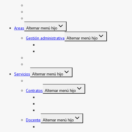
Directorio
Directorio telefónico
Jurisdicción
Areas
Alternar menú hijo
Gestión administrativa
Alternar menú hijo
Bienes y servicios
Formatos asistencia
Gestión institucional
Gestión pedagógica
Servicios
Alternar menú hijo
Mi boleto y mi legajo
Contratos
Alternar menú hijo
Contratos CAS
Contratos Auxiliares
Contratos Administrativos
Docente
Alternar menú hijo
Encargatura