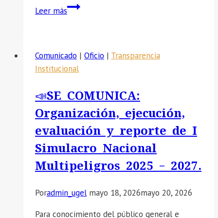
CONSERVACION
📣
Leer más
Y
SE
SERVICIOS
HABILITA
INFORME
Comunicado
|
Oficio
|
Transparencia
ESCALAFONARIO
Institucional
PARA
EL
📣SE COMUNICA:
PROCESO
Organización, ejecución,
DE
ENCARGATURA
evaluación y reporte de I
2026
Simulacro Nacional
Multipeligros 2025 – 2027.
Por
admin_ugel
mayo 18, 2026
mayo 20, 2026
Para conocimiento del público general e