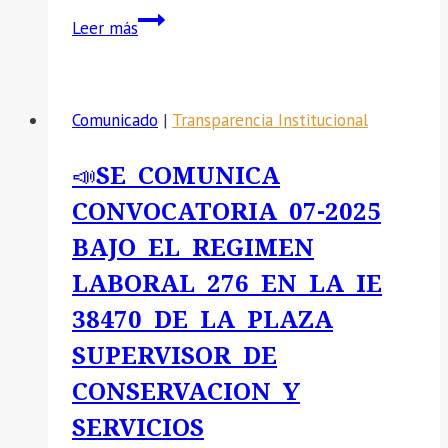
📣
Leer más
SE
COMUNICA
EL
Comunicado
|
Transparencia Institucional
PROCESO
CAS
📣SE COMUNICA
04-
CONVOCATORIA 07-2025
2026
CONTRATACIÓN
BAJO EL REGIMEN
DE
LABORAL 276 EN LA IE
ESPECIALISTA
38470 DE LA PLAZA
DE
CONVIVENCIA
SUPERVISOR DE
FAMILIAR
CONSERVACION Y
SERVICIOS