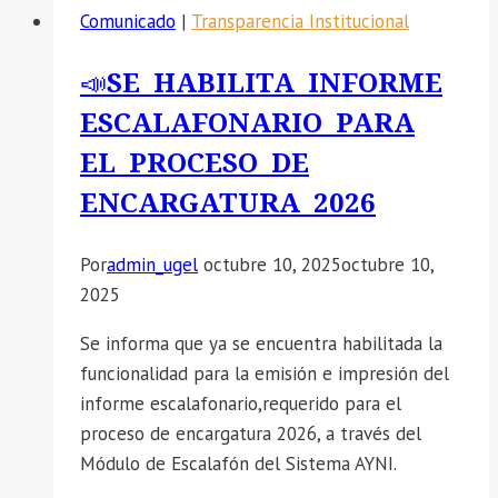
Comunicado
|
Transparencia Institucional
07-
2025
📣SE HABILITA INFORME
BAJO
ESCALAFONARIO PARA
EL
REGIMEN
EL PROCESO DE
LABORAL
ENCARGATURA 2026
276
EN
Por
admin_ugel
octubre 10, 2025
octubre 10,
LA
2025
IE
38470
Se informa que ya se encuentra habilitada la
DE
funcionalidad para la emisión e impresión del
LA
informe escalafonario,requerido para el
PLAZA
proceso de encargatura 2026, a través del
SUPERVISOR
Módulo de Escalafón del Sistema AYNI.
DE