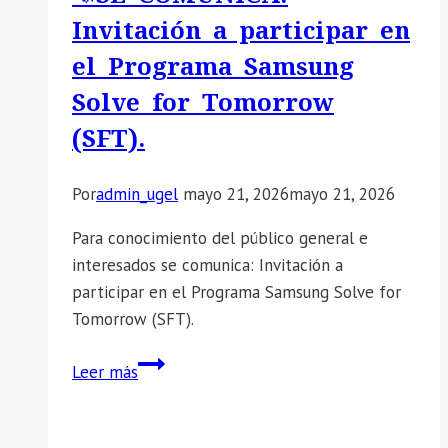
Invitación a participar en
PROCESO
DE
el Programa Samsung
REASIGNACIÓN
Solve for Tomorrow
–
(SFT).
ETAPA
REGIONAL
–
Por
admin_ugel
mayo 21, 2026
mayo 21, 2026
FASE
Para conocimiento del público general e
2
interesados se comunica: Invitación a
–
participar en el Programa Samsung Solve for
2026
Tomorrow (SFT).
📣
Leer más
SE
COMUNICA:
Invitación