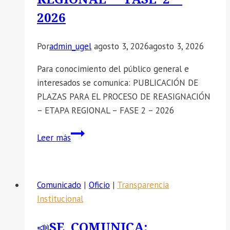
2026
Por
admin_ugel
agosto 3, 2026
agosto 3, 2026
Para conocimiento del público general e
interesados se comunica: PUBLICACIÓN DE
PLAZAS PARA EL PROCESO DE REASIGNACIÓN
– ETAPA REGIONAL – FASE 2 – 2026
📣
Leer más
SE
COMUNICA:
PUBLICACIÓN
Comunicado
|
Oficio
|
Transparencia
DE
Institucional
PLAZAS
PARA
📣SE COMUNICA:
EL