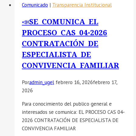
Comunicado
|
Transparencia Institucional
a
participar
📣SE COMUNICA EL
en
PROCESO CAS 04-2026
el
Programa
CONTRATACIÓN DE
Samsung
ESPECIALISTA DE
Solve
CONVIVENCIA FAMILIAR
for
Tomorrow
(SFT).
Por
admin_ugel
febrero 16, 2026
febrero 17,
2026
Para conocimiento del publico general e
interesados se comunica: EL PROCESO CAS 04-
2026 CONTRATACIÓN DE ESPECIALISTA DE
CONVIVENCIA FAMILIAR