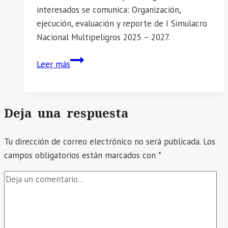
interesados se comunica: Organización,
ejecución, evaluación y reporte de I Simulacro
Nacional Multipeligros 2025 – 2027.
📣
Leer más
SE
COMUNICA:
Organización,
Deja una respuesta
ejecución,
evaluación
Tu dirección de correo electrónico no será publicada.
y
Los
campos obligatorios están marcados con
reporte
*
de
I
Simulacro
Nacional
Multipeligros