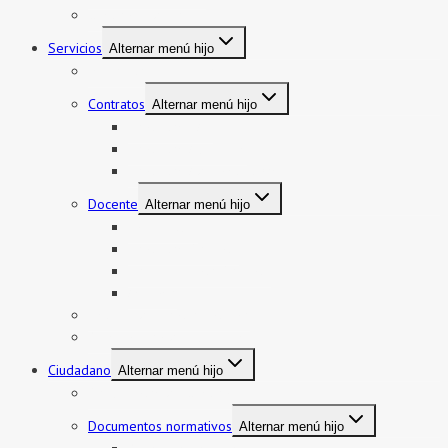
Gestión pedagógica
Servicios
Alternar menú hijo
Mi boleto y mi legajo
Contratos
Alternar menú hijo
Contratos CAS
Contratos Auxiliares
Contratos Administrativos
Docente
Alternar menú hijo
Encargatura
Contratos Docente
Nombramiento Docente
Ascenso
Sistema de Control Interno
Reasignación de auxiliares
Ciudadano
Alternar menú hijo
Documentos de Gestión
Documentos normativos
Alternar menú hijo