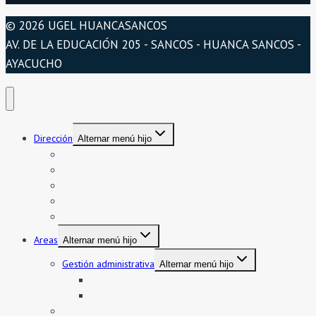
© 2026 UGEL HUANCASANCOS
AV. DE LA EDUCACIÓN 205 - SANCOS - HUANCA SANCOS -
AYACUCHO
Dirección
Alternar menú hijo
Presentación
Organigrama
Directorio
Directorio telefónico
Jurisdicción
Areas
Alternar menú hijo
Gestión administrativa
Alternar menú hijo
Bienes y servicios
Formatos asistencia
Gestión institucional