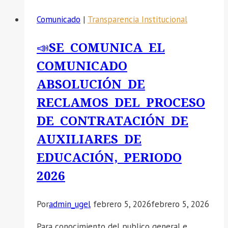
REMITIR
Comunicado
|
Transparencia Institucional
EL
PLAN
📣SE COMUNICA EL
DE
COMUNICADO
GESTIÓN
DE
ABSOLUCIÓN DE
RIESGOS
RECLAMOS DEL PROCESO
DE
DE CONTRATACIÓN DE
DESASTRES
DE
AUXILIARES DE
LA
EDUCACIÓN, PERIODO
IE
2026
Y
RESOLUCIÓN
DIRECTORAL
Por
admin_ugel
febrero 5, 2026
febrero 5, 2026
DE
Para conocimiento del publico general e