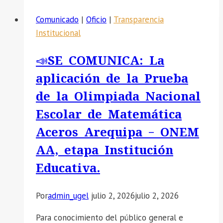
TENOR
Comunicado
|
Oficio
|
Transparencia
PARA
Institucional
PUBLICACION
:
📣SE COMUNICA: La
PUBLICACIÓN
aplicación de la Prueba
DE
CUADRO
de la Olimpiada Nacional
DE
Escolar de Matemática
MERITOS
Aceros Arequipa – ONEM
PRELIMINAR
APTOS
AA, etapa Institución
Y
Educativa.
NO
APTOS
Por
admin_ugel
julio 2, 2026
julio 2, 2026
–
ETAPA
Para conocimiento del público general e