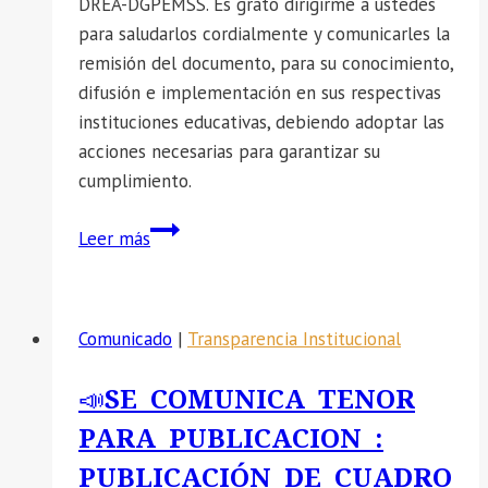
DREA-DGPEMSS. Es grato dirigirme a ustedes
para saludarlos cordialmente y comunicarles la
remisión del documento, para su conocimiento,
difusión e implementación en sus respectivas
instituciones educativas, debiendo adoptar las
acciones necesarias para garantizar su
cumplimiento.
📣
Leer más
SE
COMUNICA:
Cumplimiento
Comunicado
|
Transparencia Institucional
de
la
📣SE COMUNICA TENOR
DIRECTIVA
PARA PUBLICACION :
Nº
0014-
PUBLICACIÓN DE CUADRO