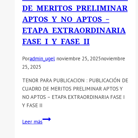
2026-
DE MERITOS PRELIMINAR
GRA/GOB-
APTOS Y NO APTOS –
GG-
GRDS-
ETAPA EXTRAORDINARIA
DREA-
FASE I Y FASE II
DGPEMSS.
Por
admin_ugel
noviembre 25, 2025
noviembre
25, 2025
TENOR PARA PUBLICACION : PUBLICACIÓN DE
CUADRO DE MERITOS PRELIMINAR APTOS Y
NO APTOS – ETAPA EXTRAORDINARIA FASE I
Y FASE II
📣
Leer más
SE
COMUNICA