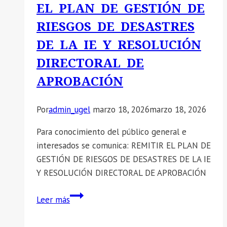
EL PLAN DE GESTIÓN DE
realización
de
RIESGOS DE DESASTRES
la
DE LA IE Y RESOLUCIÓN
Colecta
DIRECTORAL DE
Nacional
«Óbolo
APROBACIÓN
de
San
Por
admin_ugel
marzo 18, 2026
marzo 18, 2026
Pedro
2026».
Para conocimiento del público general e
interesados se comunica: REMITIR EL PLAN DE
GESTIÓN DE RIESGOS DE DESASTRES DE LA IE
Y RESOLUCIÓN DIRECTORAL DE APROBACIÓN
📣
Leer más
SE
COMUNICA: