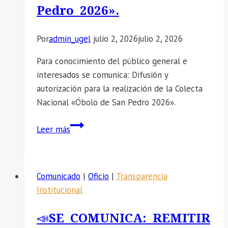
Pedro 2026».
Escolar
de
Matemática
Por
admin_ugel
julio 2, 2026
julio 2, 2026
Aceros
Para conocimiento del público general e
Arequipa
interesados se comunica: Difusión y
–
autorización para la realización de la Colecta
ONEM
Nacional «Óbolo de San Pedro 2026».
AA,
etapa
📣
Leer más
Institución
SE
Educativa.
COMUNICA:
Difusión
Comunicado
|
Oficio
|
Transparencia
y
Institucional
autorización
para
📣SE COMUNICA: REMITIR
la