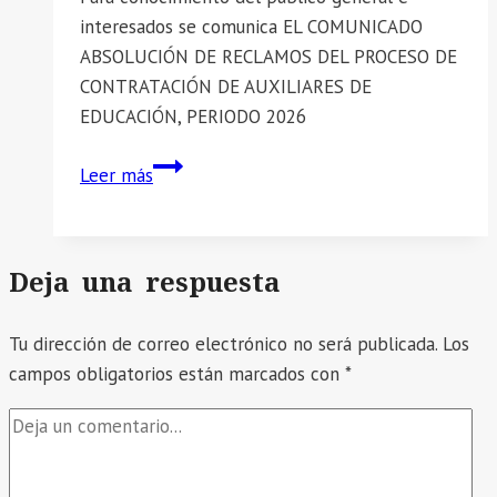
APROBACIÓN
interesados se comunica EL COMUNICADO
ABSOLUCIÓN DE RECLAMOS DEL PROCESO DE
CONTRATACIÓN DE AUXILIARES DE
EDUCACIÓN, PERIODO 2026
📣
Leer más
SE
COMUNICA
EL
Deja una respuesta
COMUNICADO
ABSOLUCIÓN
Tu dirección de correo electrónico no será publicada.
DE
Los
campos obligatorios están marcados con
RECLAMOS
*
DEL
PROCESO
DE
CONTRATACIÓN