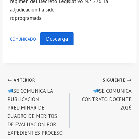
régimen del Decreto Legislativo N.° 276, la
adjudicación ha sido
reprogramada
Descarga
COMUNICADO
Navegación
ANTERIOR
SIGUIENTE
SE COMUNICA LA
SE COMUNICA
de
PUBLICACION
CONTRATO DOCENTE
entradas
PRELIMINAR DE
2026
CUADRO DE MERITOS
DE EVALUACION POR
EXPEDIENTES PROCESO