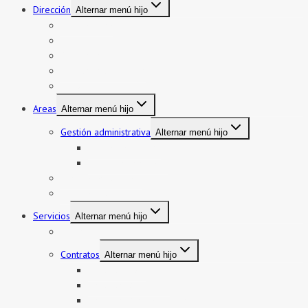
Dirección
Alternar menú hijo
Presentación
Organigrama
Directorio
Directorio telefónico
Jurisdicción
Areas
Alternar menú hijo
Gestión administrativa
Alternar menú hijo
Bienes y servicios
Formatos asistencia
Gestión institucional
Gestión pedagógica
Servicios
Alternar menú hijo
Mi boleto y mi legajo
Contratos
Alternar menú hijo
Contratos CAS
Contratos Auxiliares
Contratos Administrativos