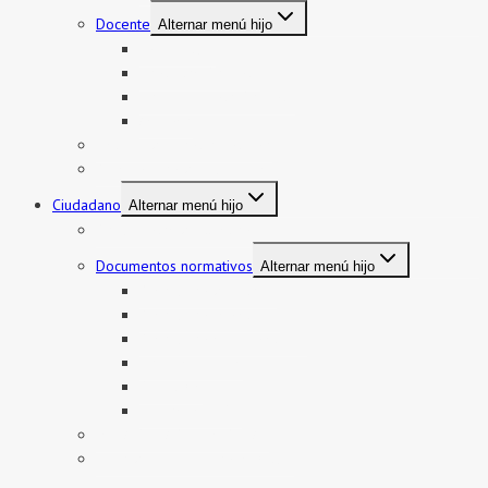
Docente
Alternar menú hijo
Encargatura
Contratos Docente
Nombramiento Docente
Ascenso
Sistema de Control Interno
Reasignación de auxiliares
Ciudadano
Alternar menú hijo
Documentos de Gestión
Documentos normativos
Alternar menú hijo
Resolución directoral
Resolución Ministerial
Resolución Viceministerial
Normas legales
Directivas
Oficios MINEDU
MESA DE PARTES VIRTUAL
Libro de reclamaciones virtual