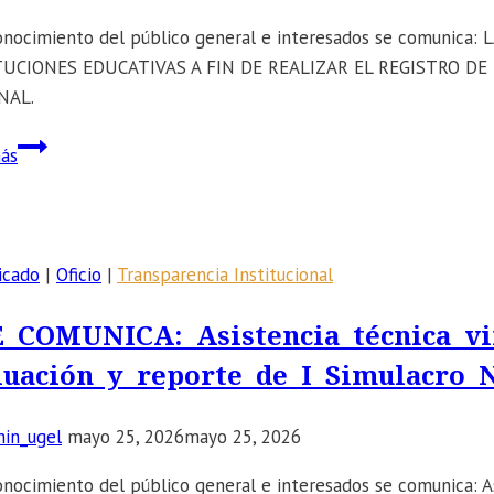
TECNICA
SOBRE
onocimiento del público general e interesados se comunic
EVALUACION
TUCIONES EDUCATIVAS A FIN DE REALIZAR EL REGISTRO D
INSTITUCIONAL
NAL.
DE
📣
SALIDA
ás
SE
2025
COMUNICA:
LA
SOLICITUD
icado
|
Oficio
|
Transparencia Institucional
DE
AUTORIZACIÓN
E COMUNICA: Asistencia técnica vir
PARA
luación y reporte de I Simulacro N
EL
INGRESO
in_ugel
mayo 25, 2026
mayo 25, 2026
A
LAS
onocimiento del público general e interesados se comunica: Asi