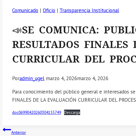
Comunicado
|
Oficio
|
Transparencia Institucional
📣SE COMUNICA: PUBL
RESULTADOS FINALES 
CURRICULAR DEL PROCE
Por
admin_ugel
marzo 4, 2026
marzo 4, 2026
Para conocimiento del público general e interesados
FINALES DE LA EVALUACIÓN CURRICULAR DEL PROCESO
doc06990420260304155749
Descarga
Navegación
Anterior