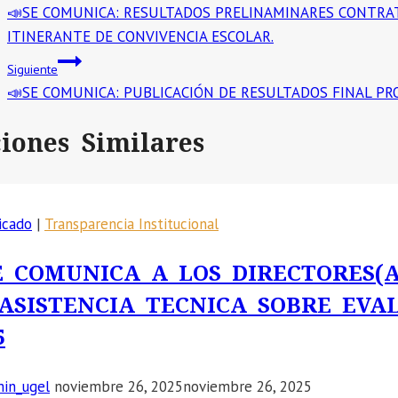
📣SE COMUNICA: RESULTADOS PRELINAMINARES CONTRATO
de
ITINERANTE DE CONVIVENCIA ESCOLAR.
entradas
Siguiente
📣SE COMUNICA: PUBLICACIÓN DE RESULTADOS FINAL PROC
ciones Similares
icado
|
Transparencia Institucional
E COMUNICA A LOS DIRECTORES(
ASISTENCIA TECNICA SOBRE EVA
5
in_ugel
noviembre 26, 2025
noviembre 26, 2025