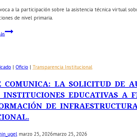
voca a la participación sobre la asistencia técnica virtual sob
ciones de nivel primaria.
📣
ás
SE
COMUNICA
A
LOS
icado
|
Oficio
|
Transparencia Institucional
DIRECTORES(AS)
DE
E COMUNICA: LA SOLICITUD DE 
PRIMARIA
 INSTITUCIONES EDUCATIVAS A F
A
ORMACIÓN DE INFRAESTRUCTURA
PARTICIPAR
EN
IONAL.
LA
ASISTENCIA
in_ugel
marzo 25, 2026
marzo 25, 2026