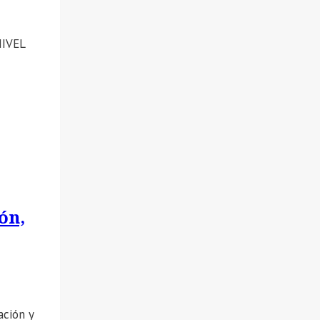
IVEL
ón,
ación y