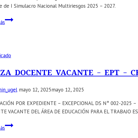
INSTITUCIONES
e de I Simulacro Nacional Multiriesgos 2025 – 2027.
EDUCATIVAS
A
📣
ás
FIN
SE
DE
COMUNICA:
REALIZAR
Asistencia
EL
técnica
icado
REGISTRO
virtual
DE
para
ZA DOCENTE VACANTE – EPT – C
INFORMACIÓN
la
DE
organización,
in_ugel
mayo 12, 2025
mayo 12, 2025
INFRAESTRUCTURA
ejecución,
Y
evaluación
ACIÓN POR EXPEDIENTE – EXCEPCIONAL DS N° 002-2025
EQUIPAMIENTO
y
TE VACANTE DEL ÁREA DE EDUCACIÓN PARA EL TRABAJO ESP
A
reporte
PLAZA
NIVEL
de
ás
DOCENTE
NACIONAL.
I