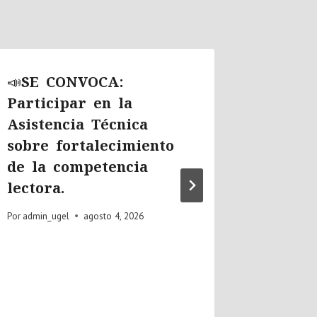
📣SE CONVOCA:
📣COM
Participar en la
PUBLI
Asistencia Técnica
CUADR
sobre fortalecimiento
FINAL
de la competencia
DE CO
lectora.
AUXIL
EDUCA
Por
admin_ugel
agosto 4, 2026
2026
Por
admin_u