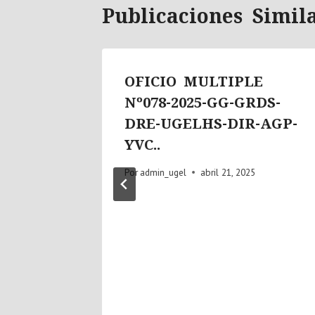
Publicaciones Simil
E N°
OFICIO MULTIPLE
-GRDS-
Nº078-2025-GG-GRDS-
IR
DRE-UGELHS-DIR-AGP-
YVC..
5
Por
admin_ugel
abril 21, 2025