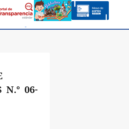
E
N.° 06-