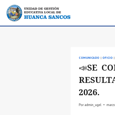
Saltar
al
contenido
COMUNICADO
|
OFICIO
📣SE C
RESULTA
2026.
Por
admin_ugel
marzo