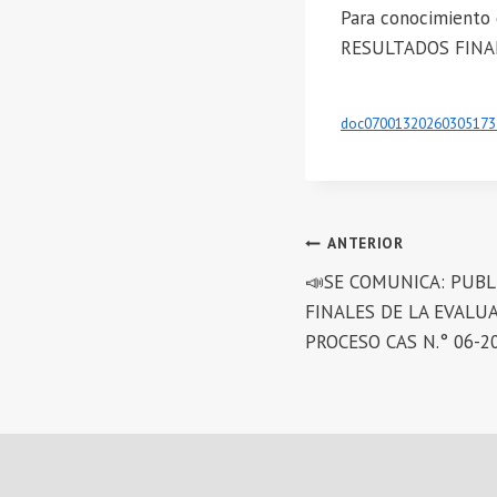
Para conocimiento 
RESULTADOS FINAL
doc07001320260305173
Navegación
ANTERIOR
📣SE COMUNICA: PUBL
de
FINALES DE LA EVALU
entradas
PROCESO CAS N.° 06-20