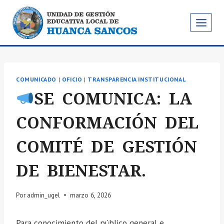
Saltar
al
contenido
COMUNICADO
|
OFICIO
|
TRANSPARENCIA INSTITUCIONAL
SE COMUNICA: LA
CONFORMACIÓN DEL
COMITÉ DE GESTIÓN
DE BIENESTAR.
Por
admin_ugel
marzo 6, 2026
Para conocimiento del público general e