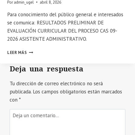
SUPLENCIA
Por
admin_ugel
abril 8, 2026
EL
VIERNES
Para conocimiento del público general e interesados
09
se comunica: RESULTADOS PRELIMINAR DE
DE
EVALUACIÓN CURRICULAR DEL PROCESO CAS 09-
ENERO
2026 ASISTENTE ADMINISTRATIVO.
2026
📣
LEER MÁS
SE
COMUNICA:
Deja una respuesta
RESULTADOS
PRELIMINAR
DE
Tu dirección de correo electrónico no será
EVALUACIÓN
publicada.
Los campos obligatorios están marcados
CURRICULAR
con
*
DEL
PROCESO
CAS
09-
2026
ASISTENTE