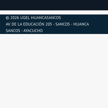
© 2026 UGEL HUANCASANCOS
AV. DE LA EDUCACIÓN 205 - SANCOS - HUANCA
SANCOS - AYACUCHO
Alternar
Dirección
menú
Presentación
hijo
Organigrama
Directorio
Directorio telefónico
Jurisdicción
Alternar
Areas
menú
Alternar
Gestión administrativa
hijo
menú
Bienes y servicios