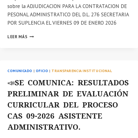
sobre la ADJUDICACION PARA LA CONTRATACION DE
PESONAL ADMINISTRATICO DEL D.L. 276 SECRETARIA
POR SUPLENCIA EL VIERNES 09 DE ENERO 2026
📣
LEER MÁS
SE
COMUNICA
LA
ADJUDICACION
PARA
COMUNICADO
|
OFICIO
|
TRANSPARENCIA INSTITUCIONAL
LA
CONTRATACION
📣SE COMUNICA: RESULTADOS
DE
PRELIMINAR DE EVALUACIÓN
PESONAL
ADMINISTRATICO
CURRICULAR DEL PROCESO
DEL
D.L.
CAS 09-2026 ASISTENTE
276
ADMINISTRATIVO.
SECRETARIA
POR