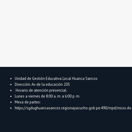
Unidad de Gestión Educativa Local Huanca Sancos
Dirección: Av. de la educación 205
Horario de atención presencial:
Lunes a viernes de 8:00 a. m. a 6:00 p. m.
Mesa de partes:
https://sgdughuancasancos.regionayacucho.gob.pe:490/mpd/inicio.do