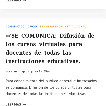
LEER MÁS
LA
CONTRATO
IMPLEMENTACIÓN
DOCENTE
DE
–
LAS
2025.
NICSP..
COMUNICADO
|
OFICIO
|
TRANSPARENCIA INSTITUCIONAL
📣SE COMUNICA: Difusión de
los cursos virtuales para
docentes de todas las
instituciones educativas.
Por
admin_ugel
junio 17, 2026
Para conocimiento del público general e interesados
se comunica: Difusión de los cursos virtuales para
docentes de todas las instituciones educativas.
📣
LEER MÁS