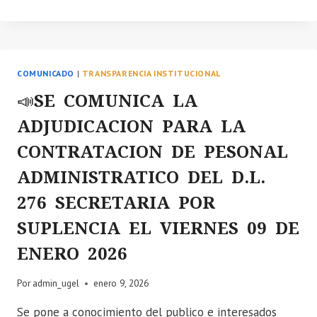
SE
COMUNICA:
DIFUSIÓN
DE
LOS
COMUNICADO
|
TRANSPARENCIA INSTITUCIONAL
CURSOS
VIRTUALES
📣SE COMUNICA LA
PARA
ADJUDICACION PARA LA
DOCENTES
DE
CONTRATACION DE PESONAL
TODAS
LAS
ADMINISTRATICO DEL D.L.
INSTITUCIONES
276 SECRETARIA POR
EDUCATIVAS.
SUPLENCIA EL VIERNES 09 DE
ENERO 2026
Por
admin_ugel
enero 9, 2026
Se pone a conocimiento del publico e interesados