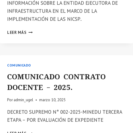
INFORMACIÓN SOBRE LA ENTIDAD EJECUTORA DE
INFRAESTRUCTURA EN EL MARCO DE LA
IMPLEMENTACIÓN DE LAS NICSP..
📣
LEER MÁS
SE
COMUNICA:
REQUERIMIENTO
URGENTE
DE
COMUNICADO
INFORMACIÓN
SOBRE
COMUNICADO CONTRATO
LA
DOCENTE – 2025.
ENTIDAD
EJECUTORA
DE
Por
admin_ugel
marzo 10, 2025
INFRAESTRUCTURA
DECRETO SUPREMO N° 002-2025-MINEDU TERCERA
EN
EL
ETAPA – POR EVALUACIÓN DE EXPEDIENTE
MARCO
DE
COMUNICADO