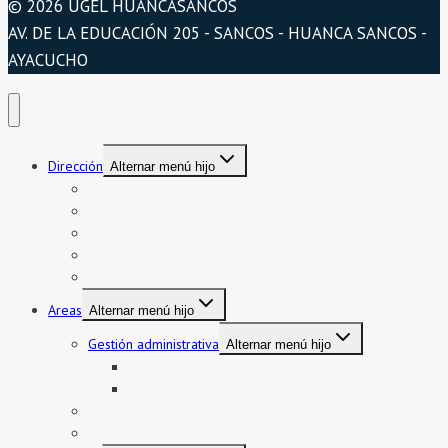
© 2026 UGEL HUANCASANCOS
AV. DE LA EDUCACIÓN 205 - SANCOS - HUANCA SANCOS -
AYACUCHO
Dirección
Alternar menú hijo
Presentación
Organigrama
Directorio
Directorio telefónico
Jurisdicción
Areas
Alternar menú hijo
Gestión administrativa
Alternar menú hijo
Bienes y servicios
Formatos asistencia
Gestión institucional
Gestión pedagógica