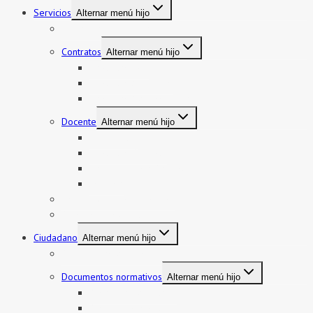
Servicios
Alternar menú hijo
Mi boleto y mi legajo
Contratos
Alternar menú hijo
Contratos CAS
Contratos Auxiliares
Contratos Administrativos
Docente
Alternar menú hijo
Encargatura
Contratos Docente
Nombramiento Docente
Ascenso
Sistema de Control Interno
Reasignación de auxiliares
Ciudadano
Alternar menú hijo
Documentos de Gestión
Documentos normativos
Alternar menú hijo
Resolución directoral
Resolución Ministerial