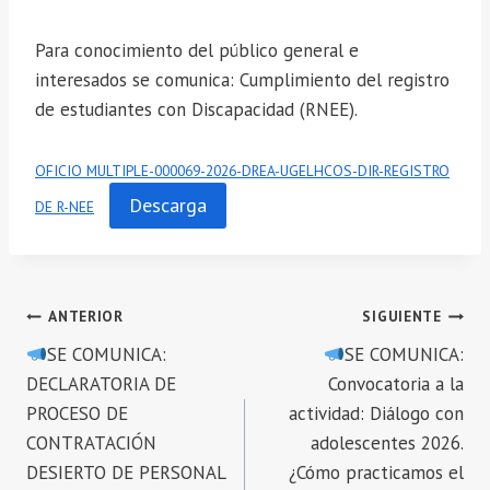
Para conocimiento del público general e
interesados se comunica: Cumplimiento del registro
de estudiantes con Discapacidad (RNEE).
OFICIO MULTIPLE-000069-2026-DREA-UGELHCOS-DIR-REGISTRO
Descarga
DE R-NEE
Navegación
ANTERIOR
SIGUIENTE
SE COMUNICA:
SE COMUNICA:
de
DECLARATORIA DE
Convocatoria a la
entradas
PROCESO DE
actividad: Diálogo con
CONTRATACIÓN
adolescentes 2026.
DESIERTO DE PERSONAL
¿Cómo practicamos el