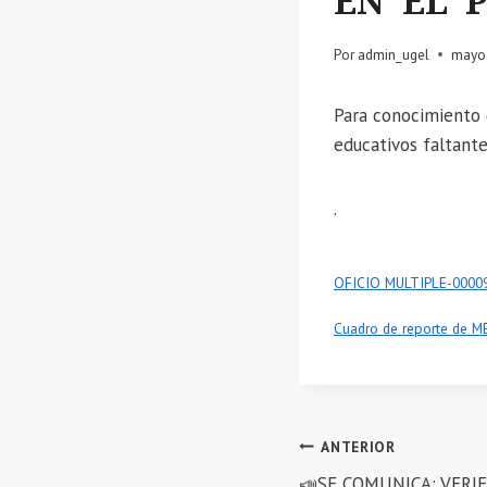
EN EL 
Por
admin_ugel
mayo 
Para conocimiento d
educativos faltante
.
OFICIO MULTIPLE-0000
Cuadro de reporte de ME
Navegación
ANTERIOR
📣SE COMUNICA: VERI