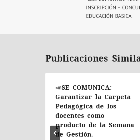
de
INSCRIPCIÓN – CONCU
entradas
EDUCACIÓN BASICA.
Publicaciones Simil
LA
📣SE COMUNICA:
E
Garantizar la Carpeta
ITOS –
Pedagógica de los
POR
docentes como
producto de la Semana
de Gestión.
 2025