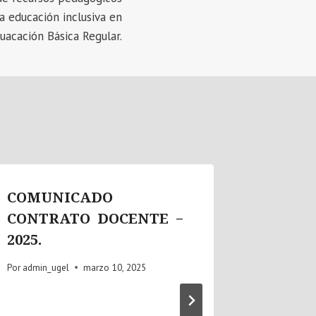
a educación inclusiva en
duacación Básica Regular.
COMUNICADO
📣SE 
CONTRATO DOCENTE –
PUBLI
2025.
RESUL
PROCES
Por
admin_ugel
marzo 10, 2025
2026.
Por
admin_u