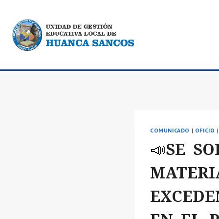
Saltar
al
contenido
COMUNICADO
|
OFICIO
📣SE SO
MATERI
EXCEDE