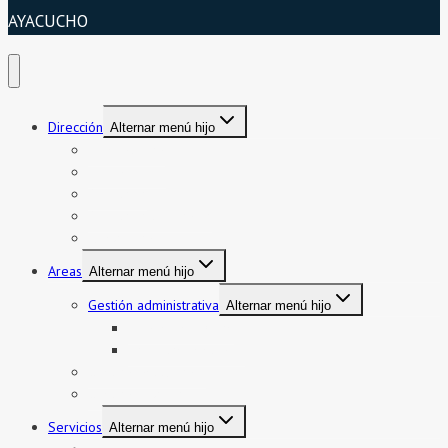
AYACUCHO
Dirección
Alternar menú hijo
Presentación
Organigrama
Directorio
Directorio telefónico
Jurisdicción
Areas
Alternar menú hijo
Gestión administrativa
Alternar menú hijo
Bienes y servicios
Formatos asistencia
Gestión institucional
Gestión pedagógica
Servicios
Alternar menú hijo