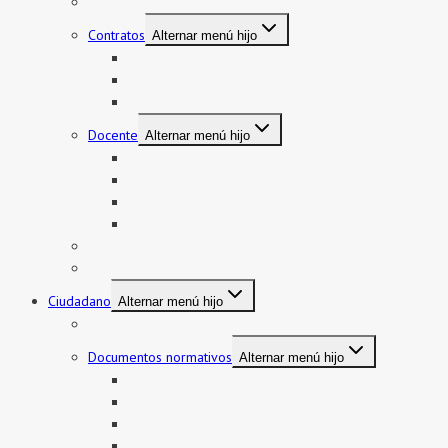
Mi boleto y mi legajo
Contratos
Alternar menú hijo
Contratos CAS
Contratos Auxiliares
Contratos Administrativos
Docente
Alternar menú hijo
Encargatura
Contratos Docente
Nombramiento Docente
Ascenso
Sistema de Control Interno
Reasignación de auxiliares
Ciudadano
Alternar menú hijo
Documentos de Gestión
Documentos normativos
Alternar menú hijo
Resolución directoral
Resolución Ministerial
Resolución Viceministerial
Normas legales