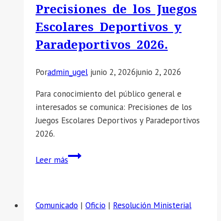
Precisiones de los Juegos
LA
CONVOCATORIA
Escolares Deportivos y
N°002-
Paradeportivos 2026.
2026
DE
Por
admin_ugel
junio 2, 2026
junio 2, 2026
LA
EVALUACIÓN
Para conocimiento del público general e
DE
interesados se comunica: Precisiones de los
EXPEDIENTES
Juegos Escolares Deportivos y Paradeportivos
–
2026.
COORDINADOR
RED
📣
Leer más
RURAL
SE
(POR
COMUNICA:
REEMPLAZO)
Precisiones
Comunicado
|
Oficio
|
Resolución Ministerial
EN
de
LA