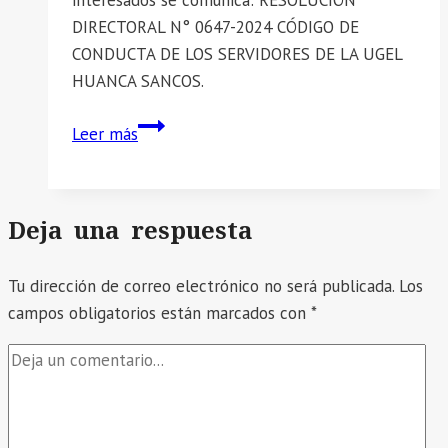
DIRECTORAL N° 0647-2024 CÓDIGO DE
CONDUCTA DE LOS SERVIDORES DE LA UGEL
HUANCA SANCOS.
📣
Leer más
RESOLUCIÓN
DIRECTORAL
N°
Deja una respuesta
0647-
2024
Tu dirección de correo electrónico no será publicada.
CÓDIGO
Los
campos obligatorios están marcados con
DE
*
CONDUCTA
DE
LOS
SERVIDORES
DE