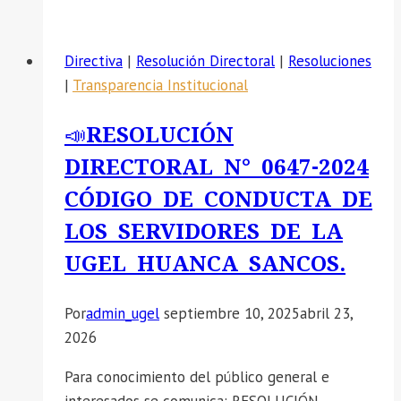
COMUNICA:
RESULTADOS
Directiva
|
Resolución Directoral
|
Resoluciones
FINAL
|
Transparencia Institucional
DE
EVALUACIÓN
📣RESOLUCIÓN
CURRICULAR
DIRECTORAL N° 0647-2024
DEL
PROCESO
CÓDIGO DE CONDUCTA DE
CAS
LOS SERVIDORES DE LA
09-
UGEL HUANCA SANCOS.
2026
ASISTENTE
ADMINISTRATIVO.
Por
admin_ugel
septiembre 10, 2025
abril 23,
2026
Para conocimiento del público general e
interesados se comunica: RESOLUCIÓN