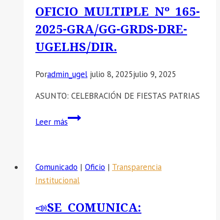
los
OFICIO MULTIPLE Nº 165-
IE
Juegos
«LOS
2025-GRA/GG-GRDS-DRE-
Escolares
ANDES»
Deportivos
UGELHS/DIR.
y
Paradeportivos
Por
admin_ugel
julio 8, 2025
julio 9, 2025
2026.
ASUNTO: CELEBRACIÓN DE FIESTAS PATRIAS
OFICIO
Leer más
MULTIPLE
Nº
165-
Comunicado
|
Oficio
|
Transparencia
2025-
Institucional
GRA/GG-
GRDS-
📣SE COMUNICA:
DRE-