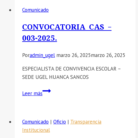
Comunicado
CONVOCATORIA CAS –
003-2025.
Por
admin_ugel
marzo 26, 2025
marzo 26, 2025
ESPECIALISTA DE CONVIVENCIA ESCOLAR –
SEDE UGEL HUANCA SANCOS
CONVOCATORIA
Leer más
CAS
–
003-
Comunicado
|
Oficio
|
Transparencia
2025.
Institucional