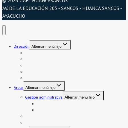
© 2026 UGEL HUANCASANCOS
AV. DE LA EDUCACIÓN 205 - SANCOS - HUANCA SANCOS -
AYACUCHO
Dirección
Alternar menú hijo
Presentación
Organigrama
Directorio
Directorio telefónico
Jurisdicción
Areas
Alternar menú hijo
Gestión administrativa
Alternar menú hijo
Bienes y servicios
Formatos asistencia
Gestión institucional
Gestión pedagógica