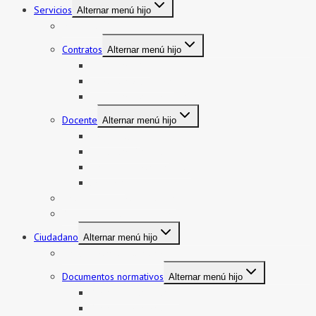
Servicios
Alternar menú hijo
Mi boleto y mi legajo
Contratos
Alternar menú hijo
Contratos CAS
Contratos Auxiliares
Contratos Administrativos
Docente
Alternar menú hijo
Encargatura
Contratos Docente
Nombramiento Docente
Ascenso
Sistema de Control Interno
Reasignación de auxiliares
Ciudadano
Alternar menú hijo
Documentos de Gestión
Documentos normativos
Alternar menú hijo
Resolución directoral
Resolución Ministerial