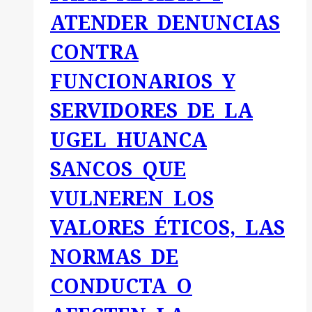
CÓDIGO
ATENDER DENUNCIAS
DE
ÉTICA
CONTRA
Y
FUNCIONARIOS Y
CONDUCTA
DE
SERVIDORES DE LA
LA
UGEL HUANCA
ENTIDAD
SANCOS QUE
VULNEREN LOS
VALORES ÉTICOS, LAS
NORMAS DE
CONDUCTA O