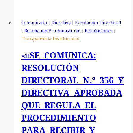
SE
COMUNICA:
RESOLUCIÓN
Comunicado
|
Directiva
|
Resolución Directoral
DIRECTORAL
|
Resolución Viceministerial
|
Resoluciones
|
N.
Transparencia Institucional
°
358,
📣SE COMUNICA:
MEDIANTE
LA
RESOLUCIÓN
CUAL
DIRECTORAL N.° 356 Y
SE
APRUEBA
DIRECTIVA APROBADA
LA
QUE REGULA EL
DIRECTIVA
QUE
PROCEDIMIENTO
ESTABLECE
PARA RECIBIR Y
EL