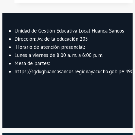
DE
AUXILIARES
DE
Unidad de Gestión Educativa Local Huanca Sancos
EDUCACION
Dirección: Av. de la educación 205
CAUSALES
Horario de atención presencial:
(INTERES
Lunes a viernes de 8:00 a. m. a 6:00 p. m.
PERSONAL
Mesa de partes:
Y
https://sgdughuancasancos.regionayacucho.gob.pe:490/
UNIDAD
FAMILIAR
RESOLUCION
VICEMINISTERIAL
N°
126-
2023-
MINEDU