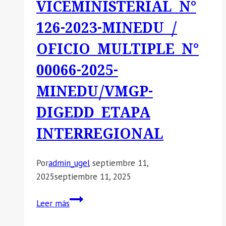
VICEMINISTERIAL N°
EL
MARCO
126-2023-MINEDU /
DE
OFICIO MULTIPLE N°
LA
LEY
00066-2025-
N°
MINEDU/VMGP-
29944,
LEY
DIGEDD ETAPA
DE
INTERREGIONAL
REFORMA
MAGISTERIAL
Y
Por
admin_ugel
septiembre 11,
SU
2025
septiembre 11, 2025
REGLAMENTO.
PROCESO
Leer más
DE
REASIGNACION