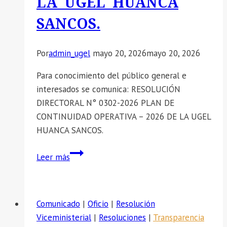
LA UGEL HUANCA
ATENDER
SANCOS.
DENUNCIAS
CONTRA
Por
admin_ugel
mayo 20, 2026
mayo 20, 2026
FUNCIONARIOS
Y
Para conocimiento del público general e
SERVIDORES
interesados se comunica: RESOLUCIÓN
DE
DIRECTORAL N° 0302-2026 PLAN DE
LA
CONTINUIDAD OPERATIVA – 2026 DE LA UGEL
UGEL
HUANCA SANCOS.
HUANCA
SANCOS
📣
Leer más
QUE
SE
VULNEREN
COMUNICA:
LOS
RESOLUCIÓN
Comunicado
|
Oficio
|
Resolución
VALORES
DIRECTORAL
Viceministerial
|
Resoluciones
|
Transparencia
ÉTICOS,
N°