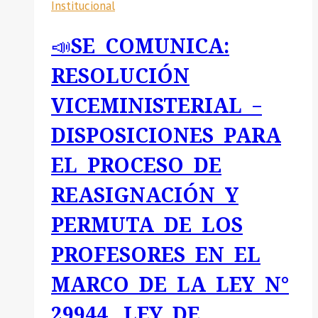
Institucional
LAS
0302-
NORMAS
2026
📣SE COMUNICA:
DE
PLAN
CONDUCTA
DE
RESOLUCIÓN
O
CONTINUIDAD
VICEMINISTERIAL –
AFECTEN
OPERATIVA
LA
–
DISPOSICIONES PARA
INTEGRIDAD
2026
PÚBLICA.
EL PROCESO DE
DE
LA
REASIGNACIÓN Y
UGEL
PERMUTA DE LOS
HUANCA
SANCOS.
PROFESORES EN EL
MARCO DE LA LEY N°
29944, LEY DE