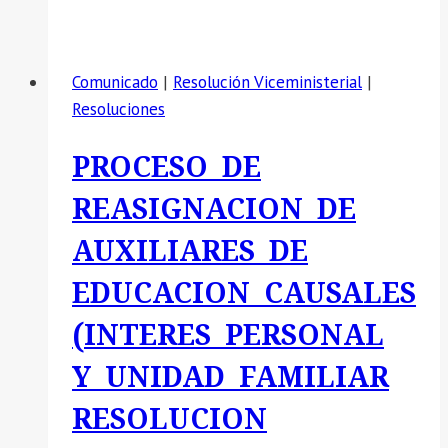
SE
COMUNICA:
RESOLUCIÓN
Comunicado
|
Resolución Viceministerial
|
VICEMINISTERIAL
Resoluciones
–
DISPOSICIONES
PROCESO DE
PARA
EL
REASIGNACION DE
PROCESO
AUXILIARES DE
DE
REASIGNACIÓN
EDUCACION CAUSALES
Y
(INTERES PERSONAL
PERMUTA
DE
Y UNIDAD FAMILIAR
LOS
RESOLUCION
PROFESORES
EN