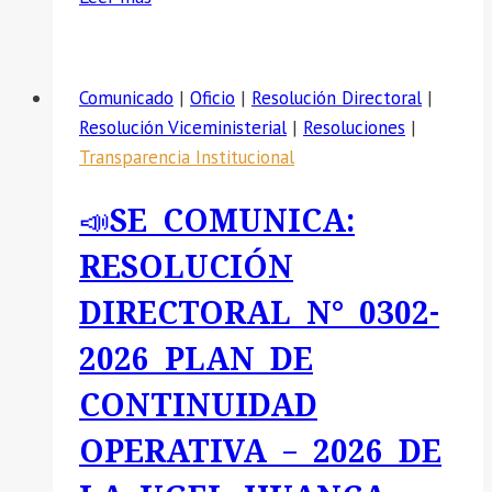
SE
COMUNICA:
RESOLUCIÓN
Comunicado
|
Oficio
|
Resolución Directoral
|
DIRECTORAL
Resolución Viceministerial
|
Resoluciones
|
N.
Transparencia Institucional
°
356
📣SE COMUNICA:
Y
DIRECTIVA
RESOLUCIÓN
APROBADA
DIRECTORAL N° 0302-
QUE
REGULA
2026 PLAN DE
EL
CONTINUIDAD
PROCEDIMIENTO
PARA
OPERATIVA – 2026 DE
RECIBIR
Y