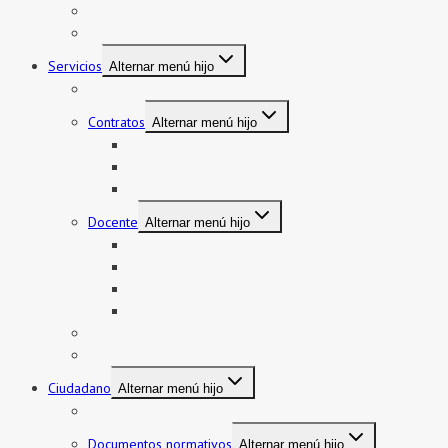
Gestión institucional
Gestión pedagógica
Servicios
Alternar menú hijo
Mi boleto y mi legajo
Contratos
Alternar menú hijo
Contratos CAS
Contratos Auxiliares
Contratos Administrativos
Docente
Alternar menú hijo
Encargatura
Contratos Docente
Nombramiento Docente
Ascenso
Sistema de Control Interno
Reasignación de auxiliares
Ciudadano
Alternar menú hijo
Documentos de Gestión
Documentos normativos
Alternar menú hijo