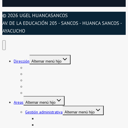
© 2026 UGEL HUANCASANCOS
AV. DE LA EDUCACIÓN 205 - SANCOS - HUANCA SANCOS -
AYACUCHO
Dirección
Alternar menú hijo
Presentación
Organigrama
Directorio
Directorio telefónico
Jurisdicción
Areas
Alternar menú hijo
Gestión administrativa
Alternar menú hijo
Bienes y servicios
Formatos asistencia