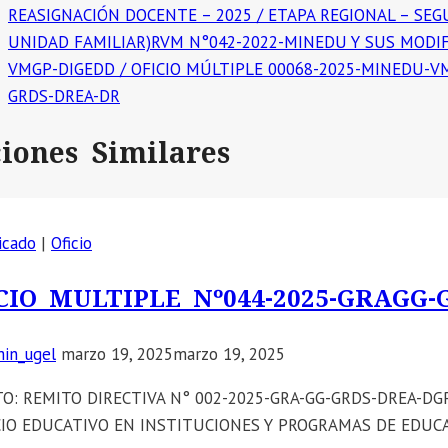
REASIGNACIÓN DOCENTE – 2025 / ETAPA REGIONAL – SE
UNIDAD FAMILIAR)RVM N°042-2022-MINEDU Y SUS MODIF
VMGP-DIGEDD / OFICIO MÚLTIPLE 00068-2025-MINEDU-VMG
GRDS-DREA-DR
ciones Similares
icado
|
Oficio
CIO MULTIPLE Nº044-2025-GRAGG-
in_ugel
marzo 19, 2025
marzo 19, 2025
O: REMITO DIRECTIVA N° 002-2025-GRA-GG-GRDS-DREA-DG
CIO EDUCATIVO EN INSTITUCIONES Y PROGRAMAS DE EDUCA