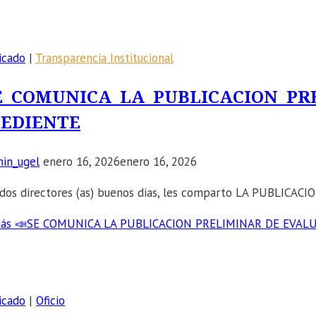
icado
|
Transparencia Institucional
E COMUNICA LA PUBLICACION PR
EDIENTE
in_ugel
enero 16, 2026
enero 16, 2026
dos directores (as) buenos dias, les comparto LA PUBLI
ás
📣SE COMUNICA LA PUBLICACION PRELIMINAR DE EVAL
icado
|
Oficio