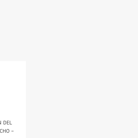
N DEL
UCHO –