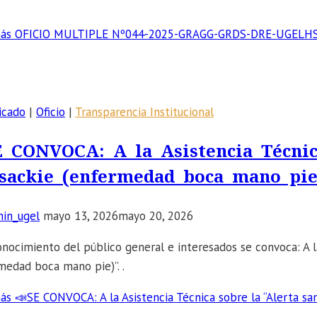
ás
OFICIO MULTIPLE Nº044-2025-GRAGG-GRDS-DRE-UGELHS
icado
|
Oficio
|
Transparencia Institucional
E CONVOCA: A la Asistencia Técnica
sackie (enfermedad boca mano pie
in_ugel
mayo 13, 2026
mayo 20, 2026
onocimiento del público general e interesados se convoca: A la
medad boca mano pie)”. .
ás
📣SE CONVOCA: A la Asistencia Técnica sobre la “Alerta san