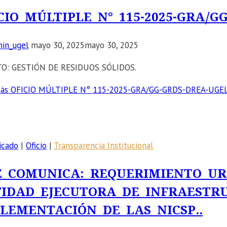
CIO MÚLTIPLE N° 115-2025-GRA/G
in_ugel
mayo 30, 2025
mayo 30, 2025
O: GESTIÓN DE RESIDUOS SÓLIDOS.
ás
OFICIO MÚLTIPLE N° 115-2025-GRA/GG-GRDS-DREA-UGE
icado
|
Oficio
|
Transparencia Institucional
E COMUNICA: REQUERIMIENTO U
IDAD EJECUTORA DE INFRAESTR
LEMENTACIÓN DE LAS NICSP..