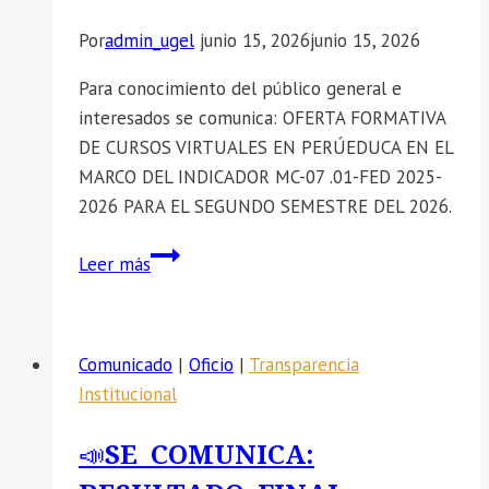
ADMINISTRATIVO
PARA
Por
admin_ugel
junio 15, 2026
junio 15, 2026
PROCEDIMIENTOS
Para conocimiento del público general e
ADMINISTRATIVOS
interesados se comunica: OFERTA FORMATIVA
DISCIPLINARIOS
DE CURSOS VIRTUALES EN PERÚEDUCA EN EL
EN
MARCO DEL INDICADOR MC-07 .01-FED 2025-
LA
2026 PARA EL SEGUNDO SEMESTRE DEL 2026.
UNIDAD
DE
📣
Leer más
GESTIÓN
SE
EDUCATIVA
COMUNICA:
LOCAL
OFERTA
DE
Comunicado
|
Oficio
|
Transparencia
FORMATIVA
HUANCA
Institucional
DE
SANCOS
CURSOS
📣SE COMUNICA:
VIRTUALES
EN