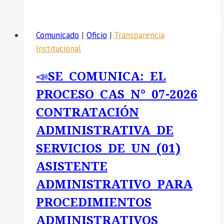
crítico
Nº082-
en
2025-
la
Comunicado
|
Oficio
|
Transparencia
GRA-
vida
Institucional
GG-
cotidiana
GRDS-
y
📣SE COMUNICA: EL
DRE-
en
PROCESO CAS N° 07-2026
UGELHS-
las
JAGP.
aulas
CONTRATACIÓN
de
ADMINISTRATIVA DE
Educación
SERVICIOS DE UN (01)
Inicial».
ASISTENTE
ADMINISTRATIVO PARA
PROCEDIMIENTOS
ADMINISTRATIVOS