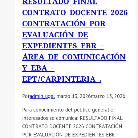
RESULTADO FINAL
PERÚEDUCA
CONTRATO DOCENTE 2026
EN
CONTRATACIÓN POR
EL
EVALUACIÓN DE
MARCO
DEL
EXPEDIENTES EBR –
INDICADOR
ÁREA DE COMUNICACIÓN
MC-
Y EBA –
07
.01-
EPT/CARPINTERIA .
FED
2025-
Por
admin_ugel
marzo 13, 2026
marzo 13, 2026
2026
PARA
Para conocimiento del público general e
EL
interesados se comunica: RESULTADO FINAL
SEGUNDO
CONTRATO DOCENTE 2026 CONTRATACIÓN
SEMESTRE
POR EVALUACIÓN DE EXPEDIENTES EBR –