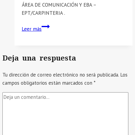
DEL
ÁREA DE COMUNICACIÓN Y EBA –
2026.
EPT/CARPINTERIA .
📣
Leer más
SE
COMUNICA:
RESULTADO
Deja una respuesta
FINAL
CONTRATO
Tu dirección de correo electrónico no será publicada.
DOCENTE
Los
campos obligatorios están marcados con
2026
*
CONTRATACIÓN
POR
EVALUACIÓN
DE
EXPEDIENTES
EBR