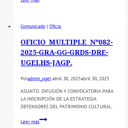
SE
COMUNICA:
Convocatoria
Comunicado
|
Oficio
al
taller
OFICIO MULTIPLE Nº082-
presencial
2025-GRA-GG-GRDS-DRE-
«La
iniciación
UGELHS-JAGP.
a
la
Por
admin_ugel
abril 30, 2025
abril 30, 2025
lectoescritura
y
ASUNTO: DIFUSIÓN Y CONVOCATORIA PARA
el
LA INSCRIPCIÓN DE LA ESTRATEGIA
desarrollo
DEFENSORES DEL PATRIMONIO CULTURAL.
del
OFICIO
pensamiento
Leer más
MULTIPLE