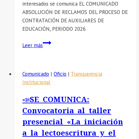
interesados se comunica EL COMUNICADO
ABSOLUCIÓN DE RECLAMOS DEL PROCESO DE
CONTRATACIÓN DE AUXILIARES DE
EDUCACIÓN, PERIODO 2026
📣
Leer más
SE
COMUNICA
EL
Comunicado
|
Oficio
|
Transparencia
COMUNICADO
Institucional
ABSOLUCIÓN
DE
📣SE COMUNICA:
RECLAMOS
Convocatoria al taller
DEL
PROCESO
presencial «La iniciación
DE
a la lectoescritura y el
CONTRATACIÓN