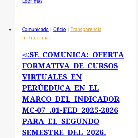
Leer más
SE
COMUNICA:
EL
Comunicado
|
Oficio
|
Transparencia
PROCESO
Institucional
CAS
N°
📣SE COMUNICA: OFERTA
07-
FORMATIVA DE CURSOS
2026
CONTRATACIÓN
VIRTUALES EN
ADMINISTRATIVA
PERÚEDUCA EN EL
DE
MARCO DEL INDICADOR
SERVICIOS
DE
MC-07 .01-FED 2025-2026
UN
PARA EL SEGUNDO
(01)
SEMESTRE DEL 2026.
ASISTENTE