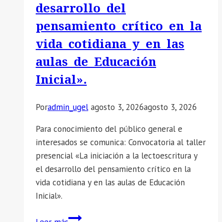
desarrollo del
DE
AUXILIARES
pensamiento crítico en la
DE
vida cotidiana y en las
EDUCACIÓN,
aulas de Educación
PERIODO
2026
Inicial».
Por
admin_ugel
agosto 3, 2026
agosto 3, 2026
Para conocimiento del público general e
interesados se comunica: Convocatoria al taller
presencial «La iniciación a la lectoescritura y
el desarrollo del pensamiento crítico en la
vida cotidiana y en las aulas de Educación
Inicial».
📣
Leer más