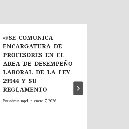
📣SE COMUNICA
📣SE 
ENCARGATURA DE
Capaci
PROFESORES EN EL
Veedur
AREA DE DESEMPEÑO
“Organ
LABORAL DE LA LEY
Funcio
29944 Y SU
Espaci
REGLAMENTO
Por
admin_u
Por
admin_ugel
enero 7, 2026