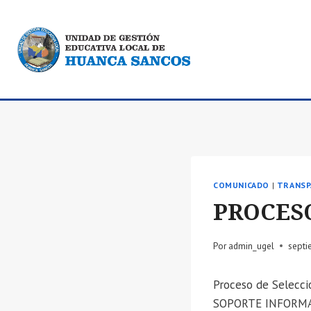
Saltar
al
contenido
COMUNICADO
|
TRANSP
PROCESO
Por
admin_ugel
septi
Proceso de Selec
SOPORTE INFORMA