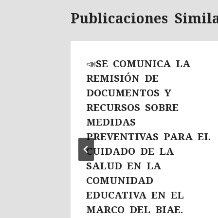
Publicaciones Simil
📣SE COMUNICA LA
AL XII
REMISIÓN DE
LAR
DOCUMENTOS Y
AS DE
RECURSOS SOBRE
MEDIDAS
PREVENTIVAS PARA EL
26
CUIDADO DE LA
SALUD EN LA
COMUNIDAD
EDUCATIVA EN EL
MARCO DEL BIAE.