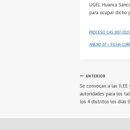
UGEL Huanca Sancos,
para ocupar dicho 
PROCESO CAS 007-2025
ANEXO 07 – FICHA CUR
Navegación
ANTERIOR
Se convocan a las II.EE
de
autoridades para los ta
entradas
los 4 distritos los días