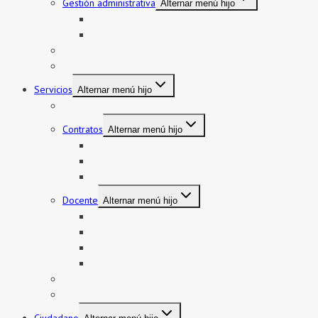
Gestión administrativa
Alternar menú hijo
Bienes y servicios
Formatos asistencia
Gestión institucional
Gestión pedagógica
Servicios
Alternar menú hijo
Mi boleto y mi legajo
Contratos
Alternar menú hijo
Contratos CAS
Contratos Auxiliares
Contratos Administrativos
Docente
Alternar menú hijo
Encargatura
Contratos Docente
Nombramiento Docente
Ascenso
Sistema de Control Interno
Reasignación de auxiliares