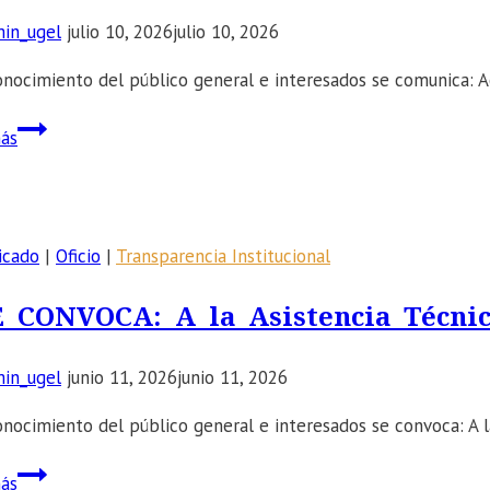
PREVENCIÓN
in_ugel
julio 10, 2026
julio 10, 2026
DEL
HOSTIGAMIENTO
onocimiento del público general e interesados se comunica: Acti
SEXUAL
Y
📣
ás
DEL
SE
ACOSO
COMUNICA:
LABORAL,
Actividades
CON
cívico
icado
|
Oficio
|
Transparencia Institucional
EL
patrióticas
FIN
y
E CONVOCA: A la Asistencia Técnic
DE
culturales
GARANTIZAR
por
in_ugel
junio 11, 2026
junio 11, 2026
UN
Fiestas
ENTORNO
Patrias.
onocimiento del público general e interesados se convoca: A l
DE
📣
TRABAJO
ás