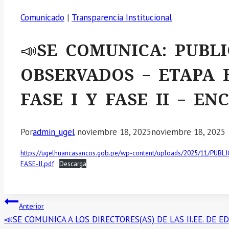
Comunicado
|
Transparencia Institucional
📣SE COMUNICA: PUBL
OBSERVADOS – ETAPA 
FASE I Y FASE II – E
Por
admin_ugel
noviembre 18, 2025
noviembre 18, 2025
https://ugelhuancasancos.gob.pe/wp-content/uploads/2025/11/PU
FASE-II.pdf
Descarga
Navegación
Anterior
📣SE COMUNICA A LOS DIRECTORES(AS) DE LAS II.EE. D
de