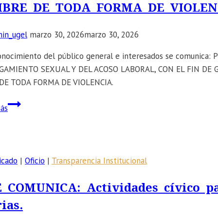
IBRE DE TODA FORMA DE VIOLEN
in_ugel
marzo 30, 2026
marzo 30, 2026
onocimiento del público general e interesados se comun
GAMIENTO SEXUAL Y DEL ACOSO LABORAL, CON EL FIN DE
 DE TODA FORMA DE VIOLENCIA.
📣
ás
SE
COMUNICA:
PROMOCIÓN
DE
icado
|
Oficio
|
Transparencia Institucional
ACCIONES
ORIENTADAS
E COMUNICA: Actividades cívico pat
A
ias.
LA