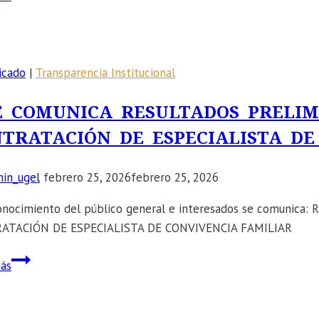
SE
SEGURO,
CONVOCA:
RESPETUOSO
A
Y
la
LIBRE
icado
|
Transparencia Institucional
Asistencia
DE
Técnica
E COMUNICA RESULTADOS PRELIM
TODA
sobre
FORMA
TRATACIÓN DE ESPECIALISTA DE
la
DE
implementación
VIOLENCIA.
in_ugel
febrero 25, 2026
febrero 25, 2026
del
SAEI.
onocimiento del público general e interesados se comuni
ATACIÓN DE ESPECIALISTA DE CONVIVENCIA FAMILIAR
📣
ás
SE
COMUNICA
RESULTADOS