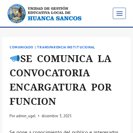
Saltar
al
contenido
COMUNICADO
|
TRANSPARENCIA INSTITUCIONAL
SE COMUNICA LA
CONVOCATORIA
ENCARGATURA POR
FUNCION
Por
admin_ugel
diciembre 3, 2025
Se pone a conocimiento del publico e interesados