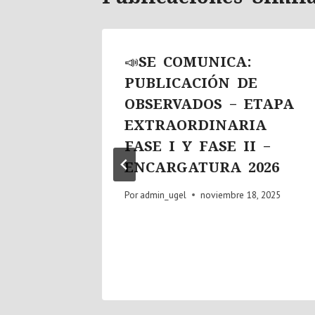
EL
📣SE COMUNICA:
INAR
PUBLICACIÓN DE
AL
OBSERVADOS – ETAPA
EXTRAORDINARIA
FASE I Y FASE II –
 2025
ENCARGATURA 2026
Por
admin_ugel
noviembre 18, 2025