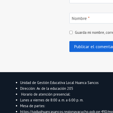
Nombre
*
Guarda mi nombre, corr
Unidad de Gestión Educativa Local Huanca Sancos
Dirección: Av. de la educación 205
Horario de atención presencial:
Lunes a viernes de 8:00 a. m. a 6:00 p. m.
Mesa de partes:
https://sgdughuancasancos.regionayacucho.gob.pe:490/mpd