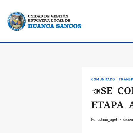
Saltar
al
contenido
COMUNICADO
|
TRANSP
📣SE C
ETAPA 
Por
admin_ugel
dicie