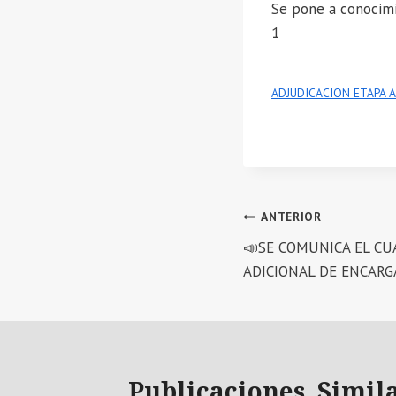
Se pone a conocim
1
ADJUDICACION ETAPA A
Navegación
ANTERIOR
📣SE COMUNICA EL CU
de
ADICIONAL DE ENCAR
entradas
Publicaciones Simil