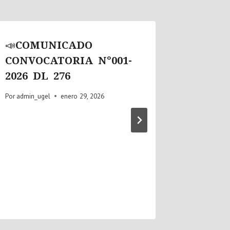
📣COMUNICADO
📣SE 
CONVOCATORIA N°001-
COMUN
2026 DL 276
ADJUD
OMAR
Por
admin_ugel
enero 29, 2026
MART
Por
admin_u