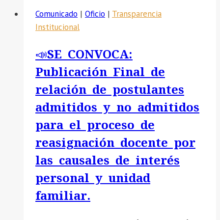
INSCRITOS
A
Comunicado
|
Oficio
|
Transparencia
PARA
UNA
Institucional
LA
REUNION
EVALUACION
DE
📣SE CONVOCA:
DE
TRABAJO
Publicación Final de
LENGUA
CON
ORIGINARIA
relación de postulantes
FINALIDAD
2025
DE
admitidos y no admitidos
ORGANIZAR
para el proceso de
EL
reasignación docente por
PLAN
DE
las causales de interés
TRABAJO
personal y unidad
EL
familiar.
MIERCOLES
14