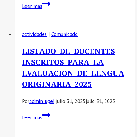
📣
Leer más
SE
COMUNICA
LA
actividades
|
Comunicado
REUNION
A
LISTADO DE DOCENTES
LOS
INSCRITOS PARA LA
DIRECTORES
DE
EVALUACION DE LENGUA
LAS
ORIGINARIA 2025
II.EE.
DE
Por
admin_ugel
julio 31, 2025
julio 31, 2025
EDUCACION
INICIAL,
LISTADO
Leer más
PRIMARIA
DE
Y
DOCENTES
SECUNDARIA