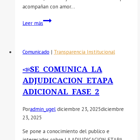
y
acompañan con amor…
unidad
familiar.
LA
Leer más
UGEL
HUANCA
SANCOS
Comunicado
|
Transparencia Institucional
SALUDA
CON
📣SE COMUNICA LA
ESPECIAL
ADJUDICACION ETAPA
RECONOCIMIENTO
EL
ADICIONAL FASE 2
95°
ANIVERSARIO
Por
admin_ugel
diciembre 23, 2025
diciembre
DE
23, 2025
EDUCACIÓN
INICIAL
Se pone a conocimiento del publico e
EN
interesados sobre LA ADJUDICACION ETAPA