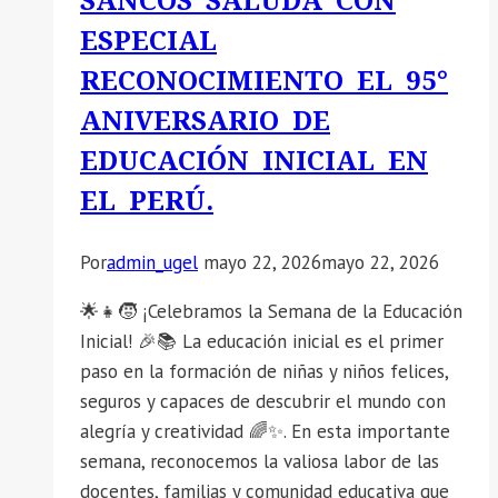
SANCOS SALUDA CON
admitidos
ESPECIAL
y
RECONOCIMIENTO EL 95°
no
ANIVERSARIO DE
admitidos
para
EDUCACIÓN INICIAL EN
el
EL PERÚ.
proceso
de
Por
admin_ugel
mayo 22, 2026
mayo 22, 2026
reasignación
docente
🌟👧🧒 ¡Celebramos la Semana de la Educación
por
Inicial! 🎉📚 La educación inicial es el primer
las
paso en la formación de niñas y niños felices,
causales
seguros y capaces de descubrir el mundo con
de
alegría y creatividad 🌈✨. En esta importante
interés
semana, reconocemos la valiosa labor de las
personal
docentes, familias y comunidad educativa que