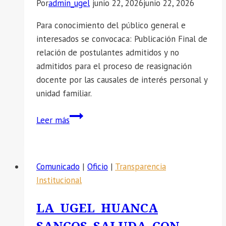
DE
Por
admin_ugel
junio 22, 2026
junio 22, 2026
ENERO
Para conocimiento del público general e
2026.
interesados se convocaca: Publicación Final de
relación de postulantes admitidos y no
admitidos para el proceso de reasignación
docente por las causales de interés personal y
unidad familiar.
📣
Leer más
SE
CONVOCA:
Publicación
Comunicado
|
Oficio
|
Transparencia
Final
Institucional
de
relación
LA UGEL HUANCA
de
postulantes