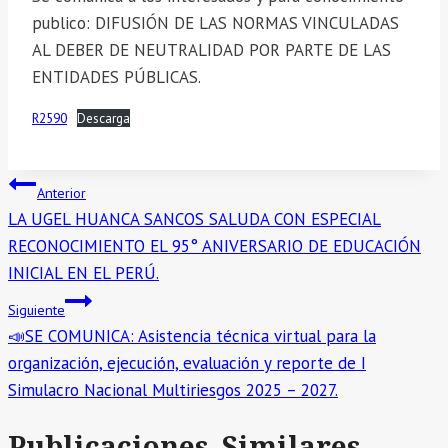
publico: DIFUSIÓN DE LAS NORMAS VINCULADAS
AL DEBER DE NEUTRALIDAD POR PARTE DE LAS
ENTIDADES PÚBLICAS.
R2590
Descarga
Navegación
Anterior
LA UGEL HUANCA SANCOS SALUDA CON ESPECIAL
de
RECONOCIMIENTO EL 95° ANIVERSARIO DE EDUCACIÓN
entradas
INICIAL EN EL PERÚ.
Siguiente
📣SE COMUNICA: Asistencia técnica virtual para la
organización, ejecución, evaluación y reporte de I
Simulacro Nacional Multiriesgos 2025 – 2027.
Publicaciones Similares