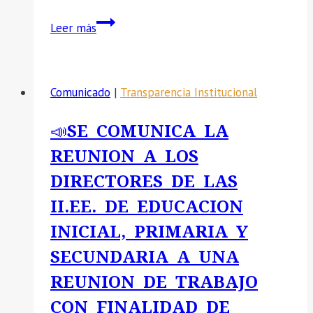
📣
Leer más
SE
COMUNICA
LA
Comunicado
|
Transparencia Institucional
PUBLICACION
PRELIMINAR
📣SE COMUNICA LA
DE
REUNION A LOS
EVALUACION
DE
DIRECTORES DE LAS
EXPEDIENTE
II.EE. DE EDUCACION
INICIAL, PRIMARIA Y
SECUNDARIA A UNA
REUNION DE TRABAJO
CON FINALIDAD DE