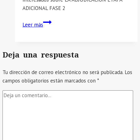
EL
ADICIONAL FASE 2
PERÚ.
📣
Leer más
SE
COMUNICA
LA
Deja una respuesta
ADJUDICACION
ETAPA
Tu dirección de correo electrónico no será publicada.
ADICIONAL
Los
campos obligatorios están marcados con
FASE
*
2