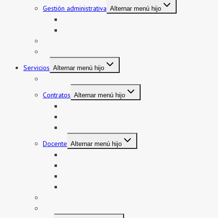
Gestión administrativa
Alternar menú hijo
Bienes y servicios
Formatos asistencia
Gestión institucional
Gestión pedagógica
Servicios
Alternar menú hijo
Mi boleto y mi legajo
Contratos
Alternar menú hijo
Contratos CAS
Contratos Auxiliares
Contratos Administrativos
Docente
Alternar menú hijo
Encargatura
Contratos Docente
Nombramiento Docente
Ascenso
Sistema de Control Interno
Reasignación de auxiliares