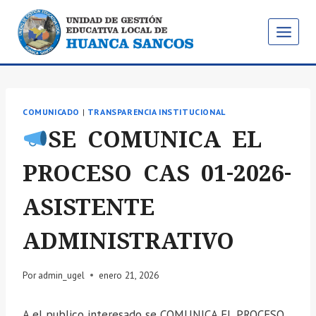
Saltar
al
contenido
COMUNICADO
|
TRANSPARENCIA INSTITUCIONAL
SE COMUNICA EL
PROCESO CAS 01-2026-
ASISTENTE
ADMINISTRATIVO
Por
admin_ugel
enero 21, 2026
A el publico interesado se COMUNICA EL PROCESO