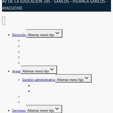
AV. DE LA EDUCACIÓN 205 - SANCOS - HUANCA SANCOS -
AYACUCHO
Dirección
Alternar menú hijo
Presentación
Organigrama
Directorio
Directorio telefónico
Jurisdicción
Areas
Alternar menú hijo
Gestión administrativa
Alternar menú hijo
Bienes y servicios
Formatos asistencia
Gestión institucional
Gestión pedagógica
Servicios
Alternar menú hijo