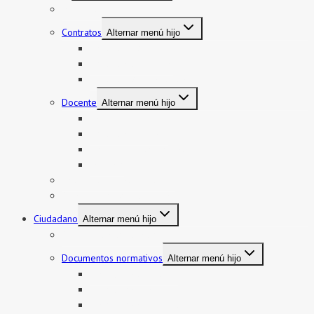
Mi boleto y mi legajo
Contratos
Alternar menú hijo
Contratos CAS
Contratos Auxiliares
Contratos Administrativos
Docente
Alternar menú hijo
Encargatura
Contratos Docente
Nombramiento Docente
Ascenso
Sistema de Control Interno
Reasignación de auxiliares
Ciudadano
Alternar menú hijo
Documentos de Gestión
Documentos normativos
Alternar menú hijo
Resolución directoral
Resolución Ministerial
Resolución Viceministerial