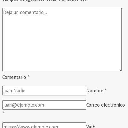
MERITOS
CONTRATO
DOCENTE
III
ETAPA
EVALUACIÓN
DE
EXPEDIENTES
–
2026.
Comentario
*
Nombre
*
Correo electrónico
*
Web