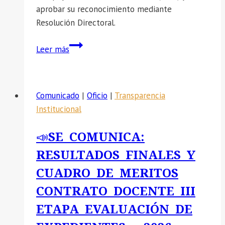
aprobar su reconocimiento mediante
Resolución Directoral.
📣
Leer más
SE
COMUNICA:
Conformar
Comunicado
|
Oficio
|
Transparencia
el
Institucional
Servicio
de
📣SE COMUNICA:
Apoyo
RESULTADOS FINALES Y
Educativo
Institucional
CUADRO DE MERITOS
(SAEI)
CONTRATO DOCENTE III
y
ETAPA EVALUACIÓN DE
aprobar
su