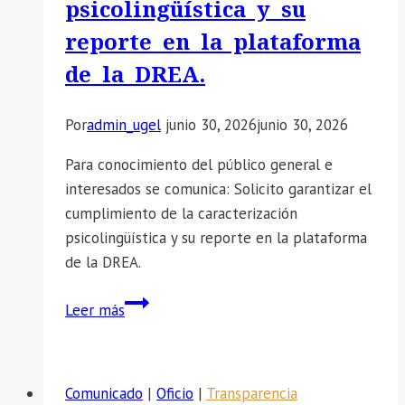
psicolingüística y su
GANADORA»
reporte en la plataforma
de la DREA.
Por
admin_ugel
junio 30, 2026
junio 30, 2026
Para conocimiento del público general e
interesados se comunica: Solicito garantizar el
cumplimiento de la caracterización
psicolingüística y su reporte en la plataforma
de la DREA.
📣
Leer más
SE
COMUNICA:
Solicito
Comunicado
|
Oficio
|
Transparencia
garantizar