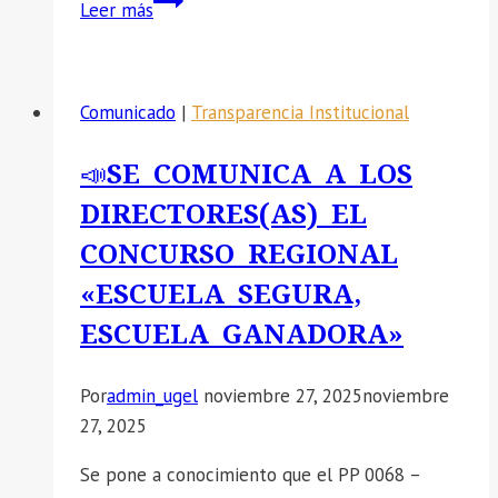
Leer más
SE
COMUNICA
EL
Comunicado
|
Transparencia Institucional
COMUNICADO
DE
📣SE COMUNICA A LOS
ENCARGATURAS
DIRECTORES(AS) EL
DE
PROFESORESEN
CONCURSO REGIONAL
AREAS
«ESCUELA SEGURA,
DE
ESCUELA GANADORA»
DESEMPEÑO
LABORAL
DE
Por
admin_ugel
noviembre 27, 2025
noviembre
LA
27, 2025
LEY
Se pone a conocimiento que el PP 0068 –
N°29944