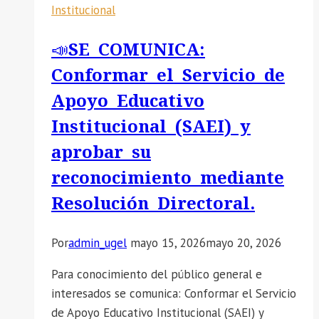
Institucional
el
cumplimiento
📣SE COMUNICA:
de
Conformar el Servicio de
la
caracterización
Apoyo Educativo
psicolingüística
Institucional (SAEI) y
y
aprobar su
su
reporte
reconocimiento mediante
en
Resolución Directoral.
la
plataforma
Por
admin_ugel
mayo 15, 2026
mayo 20, 2026
de
la
Para conocimiento del público general e
DREA.
interesados se comunica: Conformar el Servicio
de Apoyo Educativo Institucional (SAEI) y