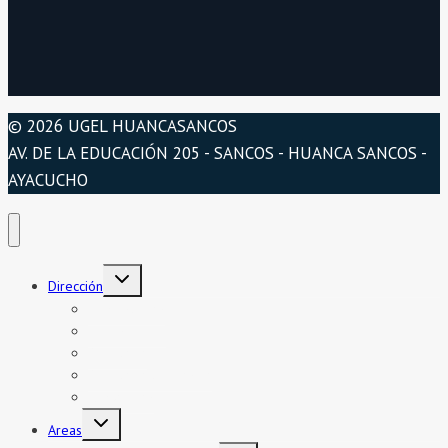
© 2026 UGEL HUANCASANCOS
AV. DE LA EDUCACIÓN 205 - SANCOS - HUANCA SANCOS -
AYACUCHO
Alternar
Dirección
menú
hijo
Presentación
Organigrama
Directorio
Directorio telefónico
Jurisdicción
Alternar
Areas
menú
hijo