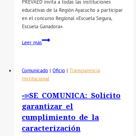
PREVAED invita a todas las instituciones
educativas de la Región Ayacucho a participar
en el concurso Regional «Escuela Segura,
Escuela Ganadora».
📣
Leer más
SE
COMUNICA
A
Comunicado
|
Oficio
|
Transparencia
LOS
Institucional
DIRECTORES(AS)
EL
📣SE COMUNICA: Solicito
CONCURSO
garantizar el
REGIONAL
«ESCUELA
cumplimiento de la
SEGURA,
caracterización
ESCUELA