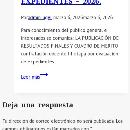
EXPEDIENTES – 2026.
reconocimiento
mediante
Por
admin_ugel
marzo 6, 2026
marzo 6, 2026
Resolución
Directoral.
Para conocimiento del público general e
interesados se comunica: LA PUBLICACIÓN DE
RESULTADOS FINALES Y CUADRO DE MERITO
contratación docente III etapa por evaluación
de expedientes.
📣
Leer más
SE
COMUNICA:
RESULTADOS
Deja una respuesta
FINALES
Y
Tu dirección de correo electrónico no será publicada.
CUADRO
Los
campos obligatorios están marcados con
DE
*