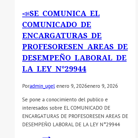
–
📣SE COMUNICA EL
TRABAJADOR
COMUNICADO DE
DE
SERVICIO
ENCARGATURAS DE
II.
PROFESORESEN AREAS DE
DESEMPEÑO LABORAL DE
LA LEY N°29944
Por
admin_ugel
enero 9, 2026
enero 9, 2026
Se pone a conocimiento del publico e
interesados sobre EL COMUNICADO DE
ENCARGATURAS DE PROFESORESEN AREAS DE
DESEMPEÑO LABORAL DE LA LEY N°29944
📣