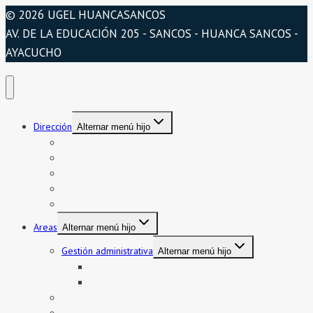
© 2026 UGEL HUANCASANCOS
AV. DE LA EDUCACIÓN 205 - SANCOS - HUANCA SANCOS -
AYACUCHO
Dirección
Alternar menú hijo
Presentación
Organigrama
Directorio
Directorio telefónico
Jurisdicción
Areas
Alternar menú hijo
Gestión administrativa
Alternar menú hijo
Bienes y servicios
Formatos asistencia
Gestión institucional