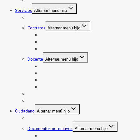
Gestión pedagógica
Servicios
Alternar menú hijo
Mi boleto y mi legajo
Contratos
Alternar menú hijo
Contratos CAS
Contratos Auxiliares
Contratos Administrativos
Docente
Alternar menú hijo
Encargatura
Contratos Docente
Nombramiento Docente
Ascenso
Sistema de Control Interno
Reasignación de auxiliares
Ciudadano
Alternar menú hijo
Documentos de Gestión
Documentos normativos
Alternar menú hijo
Resolución directoral