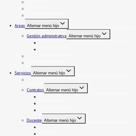
Directorio
Directorio telefónico
Jurisdicción
Areas
Alternar menú hijo
Gestión administrativa
Alternar menú hijo
Bienes y servicios
Formatos asistencia
Gestión institucional
Gestión pedagógica
Servicios
Alternar menú hijo
Mi boleto y mi legajo
Contratos
Alternar menú hijo
Contratos CAS
Contratos Auxiliares
Contratos Administrativos
Docente
Alternar menú hijo
Encargatura
Contratos Docente