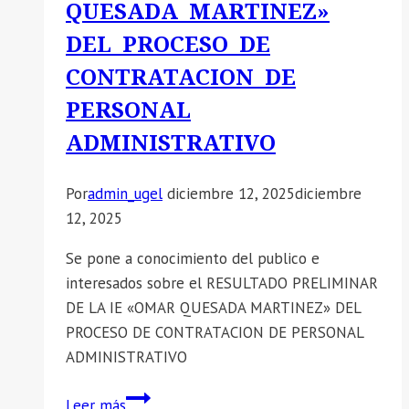
QUESADA MARTINEZ»
UNICO
DEL PROCESO DE
DE
ADMISION
CONTRATACION DE
A
PERSONAL
LOS
ADMINISTRATIVO
COLEGIOS
DE
ALTO
Por
admin_ugel
diciembre 12, 2025
diciembre
RENDIMIENTO
12, 2025
2026»
Se pone a conocimiento del publico e
interesados sobre el RESULTADO PRELIMINAR
DE LA IE «OMAR QUESADA MARTINEZ» DEL
PROCESO DE CONTRATACION DE PERSONAL
ADMINISTRATIVO
📣
Leer más