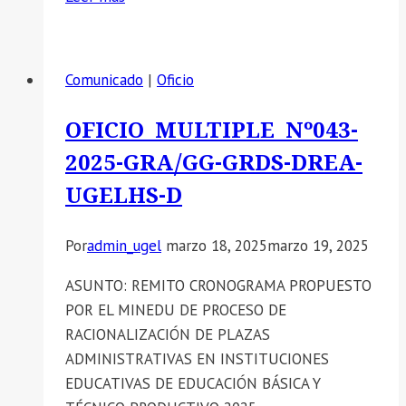
SE
COMUNICA
EL
Comunicado
|
Oficio
RESULTADO
PRELIMINAR
OFICIO MULTIPLE Nº043-
DE
2025-GRA/GG-GRDS-DREA-
LA
IE
UGELHS-D
«OMAR
QUESADA
Por
admin_ugel
marzo 18, 2025
marzo 19, 2025
MARTINEZ»
DEL
ASUNTO: REMITO CRONOGRAMA PROPUESTO
PROCESO
POR EL MINEDU DE PROCESO DE
DE
RACIONALIZACIÓN DE PLAZAS
CONTRATACION
ADMINISTRATIVAS EN INSTITUCIONES
DE
EDUCATIVAS DE EDUCACIÓN BÁSICA Y
PERSONAL