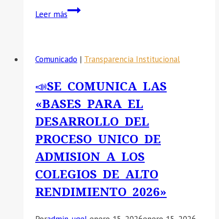
LA
PROCESO
Leer más
UGEL
CAS
DE
N°
HUANCA
007-
SANCOS
Comunicado
|
Transparencia Institucional
2025-
GRA
📣SE COMUNICA LAS
«BASES PARA EL
DESARROLLO DEL
PROCESO UNICO DE
ADMISION A LOS
COLEGIOS DE ALTO
RENDIMIENTO 2026»
Por
admin_ugel
enero 15, 2026
enero 15, 2026