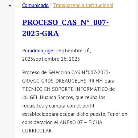
Comunicado
|
Transparencia Institucional
PUBLICACION
DE
PROCESO CAS N° 007-
RESULTADO
2025-GRA
PRELIMINARES
DEL
PROCESO
Por
admin_ugel
septiembre 26,
DE
2025
septiembre 26, 2025
CONTRATACION
Proceso de Selección CAS N°007-2025-
DE
GRA/GG-GRDS-DREAUGELHS-RR.HH para
PERSONAL
TECNICO EN SOPORTE INFORMATICO de
ADMINISTRATIVO
laUGEL Huanca Sancos, que reúna los
DE
requisitos y cumpla con el perfil
LA
establecidopara ocupar dicho puesto. Tener en
SEDE
consideracion el ANEXO 07 – FICHA
ADMINISTRATIVA
CURRICULAR.
DE