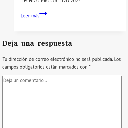
TÉCNICO PRODUCTIVO 2025.
ADMINISTRATIVO
OFICIO
Leer más
MULTIPLE
Nº043-
2025-
Deja una respuesta
GRA/GG-
GRDS-
Tu dirección de correo electrónico no será publicada.
DREA-
Los
campos obligatorios están marcados con
UGELHS-
*
D