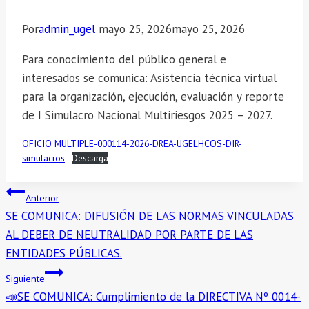
Por
admin_ugel
mayo 25, 2026
mayo 25, 2026
Para conocimiento del público general e
interesados se comunica: Asistencia técnica virtual
para la organización, ejecución, evaluación y reporte
de I Simulacro Nacional Multiriesgos 2025 – 2027.
OFICIO MULTIPLE-000114-2026-DREA-UGELHCOS-DIR-
simulacros
Descarga
Navegación
Anterior
SE COMUNICA: DIFUSIÓN DE LAS NORMAS VINCULADAS
de
AL DEBER DE NEUTRALIDAD POR PARTE DE LAS
entradas
ENTIDADES PÚBLICAS.
Siguiente
📣SE COMUNICA: Cumplimiento de la DIRECTIVA Nº 0014-