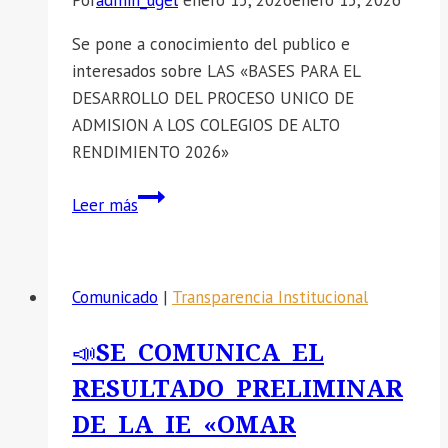
Se pone a conocimiento del publico e
interesados sobre LAS «BASES PARA EL
DESARROLLO DEL PROCESO UNICO DE
ADMISION A LOS COLEGIOS DE ALTO
RENDIMIENTO 2026»
📣
Leer más
SE
COMUNICA
LAS
Comunicado
|
Transparencia Institucional
«BASES
PARA
📣SE COMUNICA EL
EL
RESULTADO PRELIMINAR
DESARROLLO
DEL
DE LA IE «OMAR
PROCESO