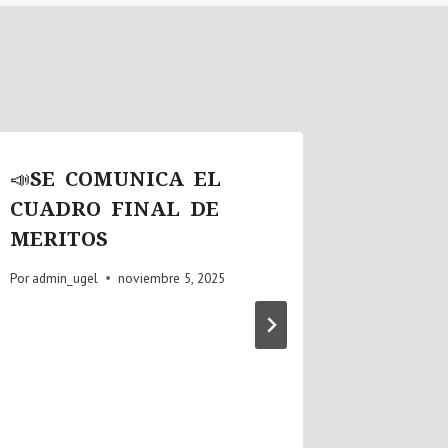
📣SE COMUNICA EL
📣SE 
CUADRO FINAL DE
ENCA
MERITOS
PROFE
AREA 
Por
admin_ugel
noviembre 5, 2025
LABOR
29944 
REGL
Por
admin_u