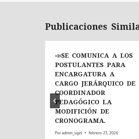
Publicaciones Simil
A LOS
📣SE COMUNICA A LOS
 DE
POSTULANTES PARA
IA,
ENCARGATURA A
EBA
CARGO JERÁRQUICO DE
E
COORDINADOR
PEDAGÓGICO LA
ABAJO
MODIFICIÓN DE
/2025
CRONOGRAMA.
Por
admin_ugel
febrero 23, 2026