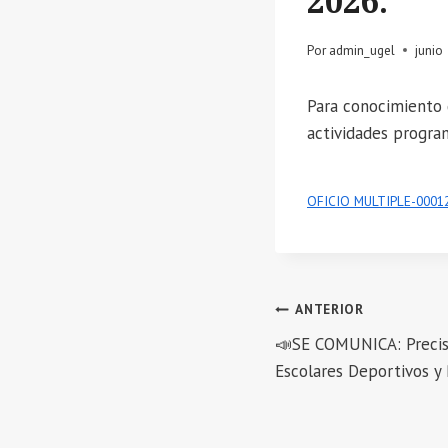
2026.
Por
admin_ugel
junio
Para conocimiento d
actividades program
OFICIO MULTIPLE-0001
Navegación
ANTERIOR
📣SE COMUNICA: Precisi
de
Escolares Deportivos y
entradas