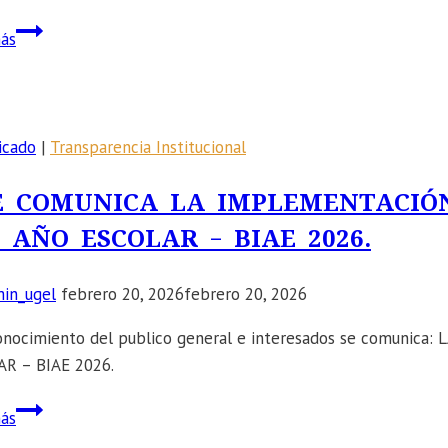
OFICIO
ás
MULTIPLE
Nº
137-
2025-
icado
|
Transparencia Institucional
GRA/GG-
GRDS-
E COMUNICA LA IMPLEMENTACIÓ
DRE-
 AÑO ESCOLAR – BIAE 2026.
UGELHS/JAGP.
in_ugel
febrero 20, 2026
febrero 20, 2026
onocimiento del publico general e interesados se comun
R – BIAE 2026.
📣
ás
SE