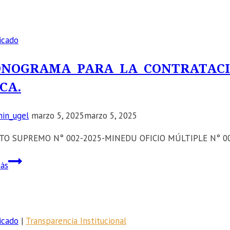
COMUNICA
LA
IMPLEMENTACIÓN
icado
DEL
MONITOREO
NOGRAMA PARA LA CONTRATACIÓ
DEL
ICA.
BUEN
INICIO
in_ugel
marzo 5, 2025
marzo 5, 2025
DEL
AÑO
TO SUPREMO N° 002-2025-MINEDU OFICIO MÚLTIPLE N° 0
ESCOLAR
–
CRONOGRAMA
ás
BIAE
PARA
2026.
LA
CONTRATACIÓN
DOCENTE
icado
|
Transparencia Institucional
–