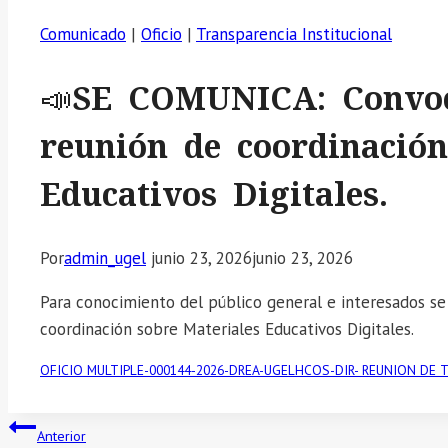
Comunicado
|
Oficio
|
Transparencia Institucional
📣SE COMUNICA: Convoc
reunión de coordinación
Educativos Digitales.
Por
admin_ugel
junio 23, 2026
junio 23, 2026
Para conocimiento del público general e interesados se
coordinación sobre Materiales Educativos Digitales.
OFICIO MULTIPLE-000144-2026-DREA-UGELHCOS-DIR- REUNION DE T
Navegación
Anterior