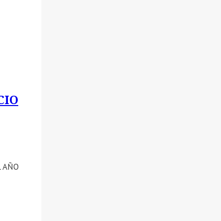
CIO
L AÑO