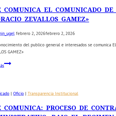
2025
E COMUNICA EL COMUNICADO DE L
–
RACIO ZEVALLOS GAMEZ»
EDUCACIÓN
FÍSICA.
in_ugel
febrero 2, 2026
febrero 2, 2026
onocimiento del publico general e interesados se comuni
LOS GAMEZ»
📣
ás
SE
COMUNICA
EL
COMUNICADO
icado
|
Oficio
|
Transparencia Institucional
DE
LA
E COMUNICA: PROCESO DE CONTR
CONVOCATORIA