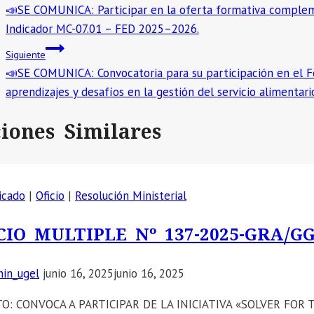
📣SE COMUNICA: Participar en la oferta formativa compleme
de
Indicador MC-07.01 – FED 2025–2026.
entradas
Siguiente
📣SE COMUNICA: Convocatoria para su participación en el Fo
aprendizajes y desafíos en la gestión del servicio alimentari
ciones Similares
icado
|
Oficio
|
Resolución Ministerial
CIO MULTIPLE Nº 137-2025-GRA/G
in_ugel
junio 16, 2025
junio 16, 2025
O: CONVOCA A PARTICIPAR DE LA INICIATIVA «SOLVER FOR