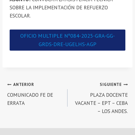
SOBRE LA IMPLEMENTACIÓN DE REFUERZO
ESCOLAR.
OFICIO MULTIPLE Nº084-2025-GRA-GG-
GRDS-DRE-UGELHS-AGP
Navegación
ANTERIOR
SIGUIENTE
COMUNICADO FE DE
PLAZA DOCENTE
de
ERRATA
VACANTE – EPT – CEBA
entradas
– LOS ANDES.