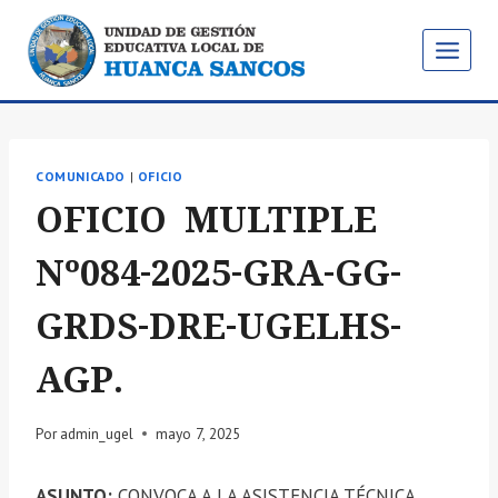
Saltar
al
contenido
COMUNICADO
|
OFICIO
OFICIO MULTIPLE
Nº084-2025-GRA-GG-
GRDS-DRE-UGELHS-
AGP.
Por
admin_ugel
mayo 7, 2025
ASUNTO:
CONVOCA A LA ASISTENCIA TÉCNICA